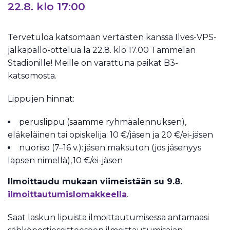
22.8. klo 17:00
Tervetuloa katsomaan vertaisten kanssa Ilves-VPS-
jalkapallo-ottelua la 22.8. klo 17.00 Tammelan
Stadionille! Meille on varattuna paikat B3-
katsomosta.
Lippujen hinnat:
peruslippu (saamme ryhmäalennuksen),
eläkeläinen tai opiskelija: 10 €/jäsen ja 20 €/ei-jäsen
nuoriso (7–16 v.): jäsen maksuton (jos jäsenyys
lapsen nimellä), 10 €/ei-jäsen
Ilmoittaudu mukaan viimeistään su 9.8.
ilmoittautumislomakkeella
.
Saat laskun lipuista ilmoittautumisessa antamaasi