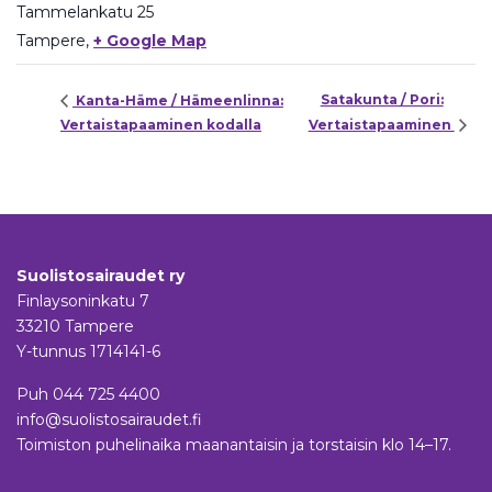
Tammelankatu 25
Tampere
,
+ Google Map
Satakunta / Pori:
Kanta-Häme / Hämeenlinna:
Vertaistapaaminen kodalla
Vertaistapaaminen
Suolistosairaudet ry
Finlaysoninkatu 7
33210 Tampere
Y-tunnus 1714141-6
Puh
044 725 4400
info@suolistosairaudet.fi
Toimiston puhelinaika maanantaisin ja torstaisin klo 14–17.