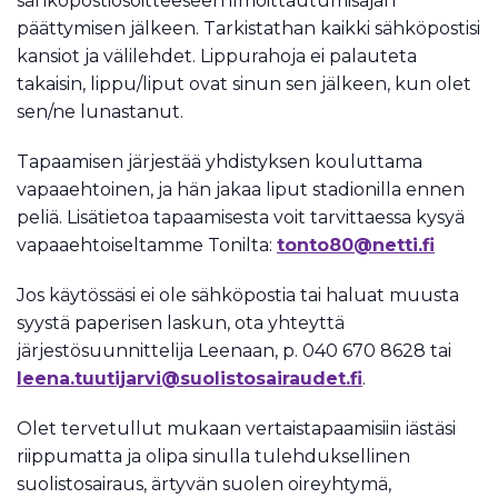
sähköpostiosoitteeseen ilmoittautumisajan
päättymisen jälkeen. Tarkistathan kaikki sähköpostisi
kansiot ja välilehdet. Lippurahoja ei palauteta
takaisin, lippu/liput ovat sinun sen jälkeen, kun olet
sen/ne lunastanut.
Tapaamisen järjestää yhdistyksen kouluttama
vapaaehtoinen, ja hän jakaa liput stadionilla ennen
peliä. Lisätietoa tapaamisesta voit tarvittaessa kysyä
vapaaehtoiseltamme Tonilta:
tonto80@netti.fi
Jos käytössäsi ei ole sähköpostia tai haluat muusta
syystä paperisen laskun, ota yhteyttä
järjestösuunnittelija Leenaan, p. 040 670 8628 tai
leena.tuutijarvi@suolistosairaudet.fi
.
Olet tervetullut mukaan vertaistapaamisiin iästäsi
riippumatta ja olipa sinulla tulehduksellinen
suolistosairaus, ärtyvän suolen oireyhtymä,