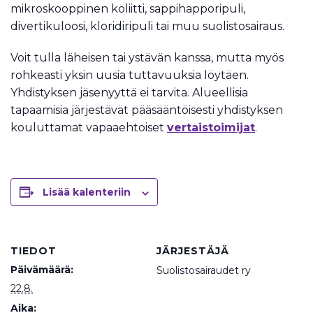
mikroskooppinen koliitti, sappihapporipuli,
divertikuloosi, kloridiripuli tai muu suolistosairaus.
Voit tulla läheisen tai ystävän kanssa, mutta myös
rohkeasti yksin uusia tuttavuuksia löytäen.
Yhdistyksen jäsenyyttä ei tarvita. Alueellisia
tapaamisia järjestävät pääsääntöisesti yhdistyksen
kouluttamat vapaaehtoiset
vertaistoimijat
.
Lisää kalenteriin
TIEDOT
JÄRJESTÄJÄ
Päivämäärä:
Suolistosairaudet ry
22.8.
Aika: