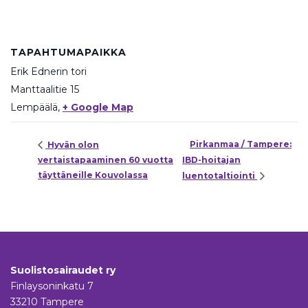
TAPAHTUMAPAIKKA
Erik Ednerin tori
Manttaalitie 15
Lempäälä
,
+ Google Map
Pirkanmaa / Tampere:
Hyvän olon
vertaistapaaminen 60 vuotta
IBD-hoitajan
täyttäneille Kouvolassa
luentotaltiointi
Suolistosairaudet ry
Finlaysoninkatu 7
33210 Tampere