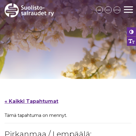
se
en
sme
« Kaikki Tapahtumat
Tämä tapahtuma on mennyt.
Pirkanmaa / Lempäälä: