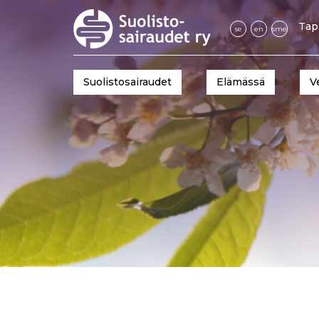
Tap
se
en
sme
Suolistosairaudet
Elämässä
V