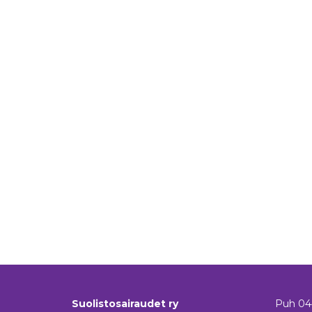
Suolistosairaudet ry
Puh
04