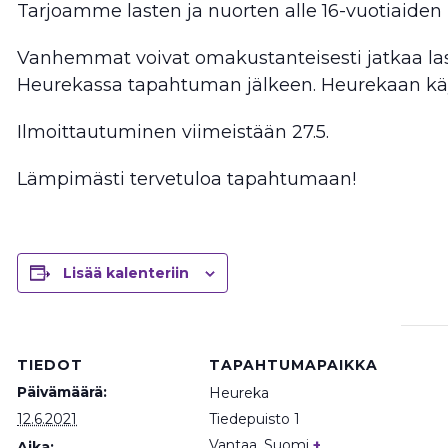
Tarjoamme lasten ja nuorten alle 16-vuotiaiden
Vanhemmat voivat omakustanteisesti jatkaa la
Heurekassa tapahtuman jälkeen. Heurekaan käy
Ilmoittautuminen viimeistään 27.5.
Lämpimästi tervetuloa tapahtumaan!
Lisää kalenteriin
TIEDOT
TAPAHTUMAPAIKKA
Päivämäärä:
Heureka
12.6.2021
Tiedepuisto 1
Vantaa
,
Suomi
+
Aika: