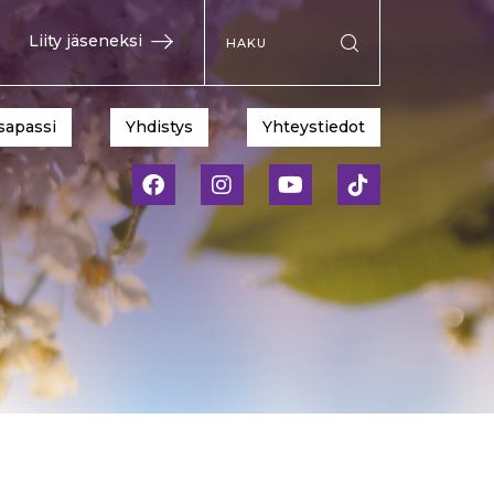
Hae sivustolta
Liity jäseneksi
Suorita haku
sapassi
Yhdistys
Yhteystiedot