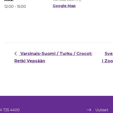
Google Map
12:00 - 15:00
Varsinais-Suomi / Turku / Crocot:
Sve
Retki Vepsään
i Zo
4 725 4400
Uutiset