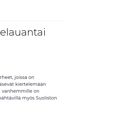
lauantai
heet, joissa on
ääsevät kiertelemään
ja vanhemmille on
ähtävillä myös Suoliston