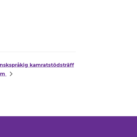
nskspråkig kamratstödsträff
om