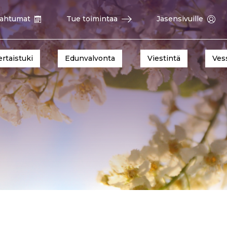
ahtumat
Tue toimintaa
Jäsensivuille
ertaistuki
Edunvalvonta
Viestintä
Ves