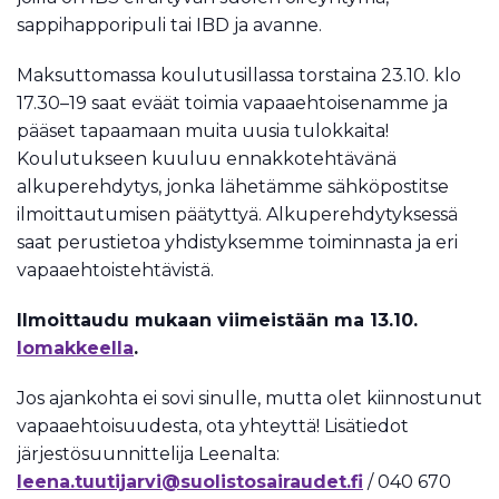
sappihapporipuli tai IBD ja avanne.
Maksuttomassa koulutusillassa torstaina 23.10. klo
17.30–19 saat eväät toimia vapaaehtoisenamme ja
pääset tapaamaan muita uusia tulokkaita!
Koulutukseen kuuluu ennakkotehtävänä
alkuperehdytys, jonka lähetämme sähköpostitse
ilmoittautumisen päätyttyä. Alkuperehdytyksessä
saat perustietoa yhdistyksemme toiminnasta ja eri
vapaaehtoistehtävistä.
Ilmoittaudu mukaan viimeistään ma 13.10.
lomakkeella
.
Jos ajankohta ei sovi sinulle, mutta olet kiinnostunut
vapaaehtoisuudesta, ota yhteyttä! Lisätiedot
järjestösuunnittelija Leenalta:
leena.tuutijarvi@suolistosairaudet.fi
/ 040 670