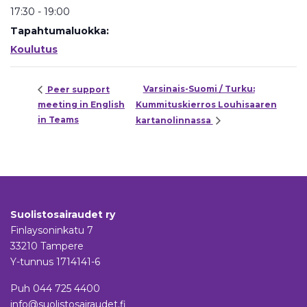
17:30 - 19:00
Tapahtumaluokka:
Koulutus
Varsinais-Suomi / Turku:
Peer support
meeting in English
Kummituskierros Louhisaaren
in Teams
kartanolinnassa
Suolistosairaudet ry
Finlaysoninkatu 7
33210 Tampere
Y-tunnus 1714141-6
Puh
044 725 4400
info@suolistosairaudet.fi