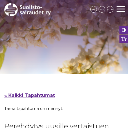
se
en
sme
« Kaikki Tapahtumat
Tämä tapahtuma on mennyt.
Perehdytys uusille vertaistuen