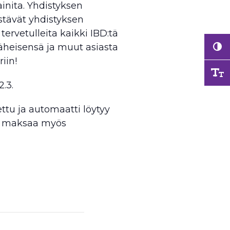
mainita. Yhdistyksen
estävät yhdistyksen
tervetulleita kaikki IBD:tä
läheisensä ja muut asiasta
iin!
.3.
ettu ja automaatti löytyy
oi maksaa myös