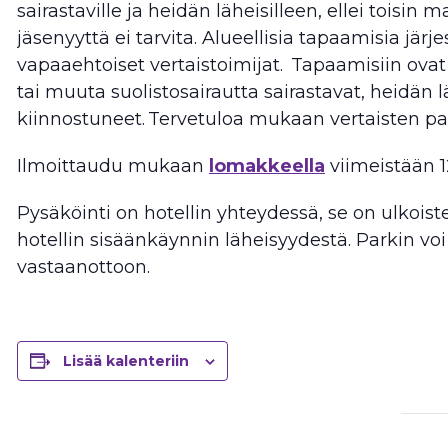
sairastaville ja heidän läheisilleen, ellei toisin 
jäsenyyttä ei tarvita. Alueellisia tapaamisia järj
vapaaehtoiset vertaistoimijat. Tapaamisiin ovat 
tai muuta suolistosairautta sairastavat, heidän 
kiinnostuneet. Tervetuloa mukaan vertaisten par
Ilmoittaudu mukaan
lomakkeella
viimeistään 12
Pysäköinti on hotellin yhteydessä, se on ulkoist
hotellin sisäänkäynnin läheisyydestä. Parkin v
vastaanottoon.
Lisää kalenteriin