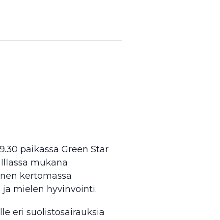
–19.30 paikassa Green Star
i. Illassa mukana
kanen kertomassa
ja mielen hyvinvointi.
le eri suolistosairauksia