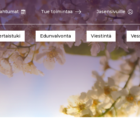
ahtumat
Tue toimintaa
Jäsensivuille
ertaistuki
Edunvalvonta
Viestintä
Ves