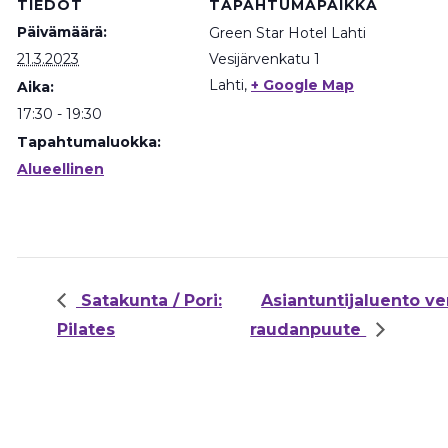
TIEDOT
TAPAHTUMAPAIKKA
Päivämäärä:
Green Star Hotel Lahti
21.3.2023
Vesijärvenkatu 1
Lahti
,
+ Google Map
Aika:
17:30 - 19:30
Tapahtumaluokka:
Alueellinen
Satakunta / Pori:
Asiantuntijaluento ve
Pilates
raudanpuute