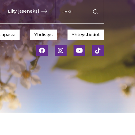
Hae sivustolta
Liity jäseneksi
Suorita haku
sapassi
Yhdistys
Yhteystiedot