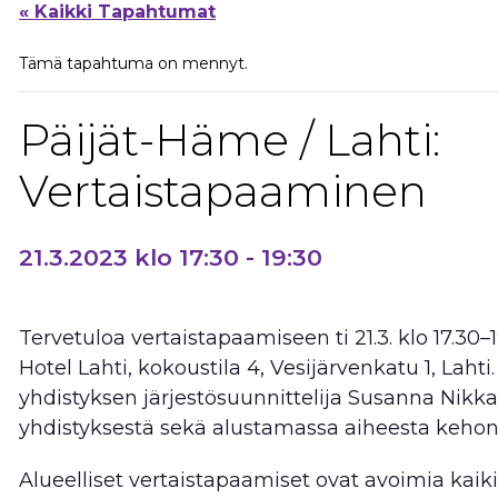
« Kaikki Tapahtumat
Tämä tapahtuma on mennyt.
Päijät-Häme / Lahti:
Vertaistapaaminen
21.3.2023 klo 17:30
-
19:30
Tervetuloa vertaistapaamiseen ti 21.3. klo 17.30
Hotel Lahti, kokoustila 4, Vesijärvenkatu 1, Laht
yhdistyksen järjestösuunnittelija Susanna Nik
yhdistyksestä sekä alustamassa aiheesta kehon 
Alueelliset vertaistapaamiset ovat avoimia kaikil