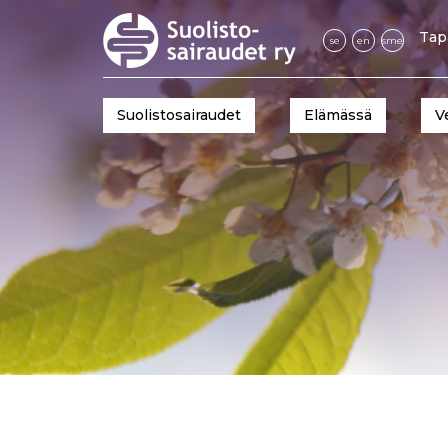
Tap
se
en
sme
Suolistosairaudet
Elämässä
V