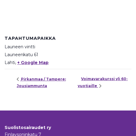
TAPAHTUMAPAIKKA
Launeen vintti
Launeenkatu 61
Lahti
,
+ Google Map
Voimavarakurssi yli 60-
Pirkanmaa / Tampere:
Jousiammunta
vuotiaille
Suolistosairaudet ry
Finlaysoninkatu 7