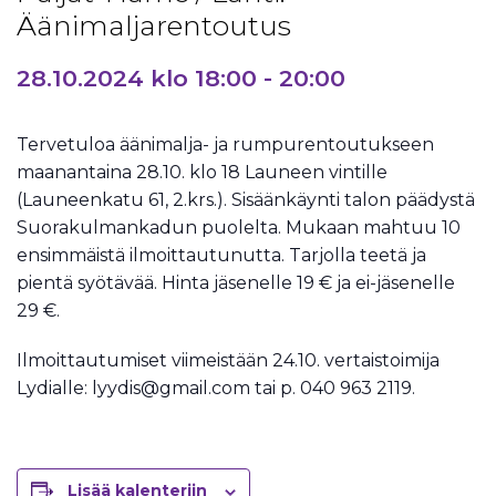
Äänimaljarentoutus
28.10.2024 klo 18:00
-
20:00
Tervetuloa äänimalja- ja rumpurentoutukseen
maanantaina 28.10. klo 18 Launeen vintille
(Launeenkatu 61, 2.krs.). Sisäänkäynti talon päädystä
Suorakulmankadun puolelta. Mukaan mahtuu 10
ensimmäistä ilmoittautunutta. Tarjolla teetä ja
pientä syötävää. Hinta jäsenelle 19 € ja ei-jäsenelle
29 €.
Ilmoittautumiset viimeistään 24.10. vertaistoimija
Lydialle: lyydis@gmail.com tai p. 040 963 2119.
Lisää kalenteriin