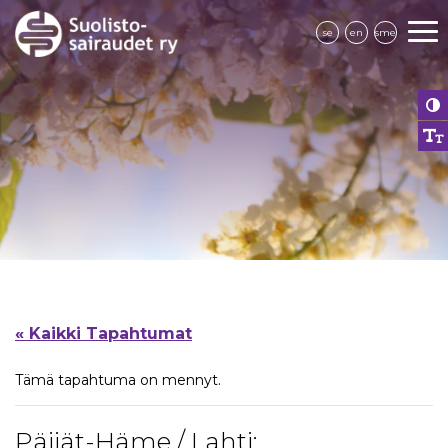
se
en
sme
« Kaikki Tapahtumat
Tämä tapahtuma on mennyt.
Päijät-Häme / Lahti: