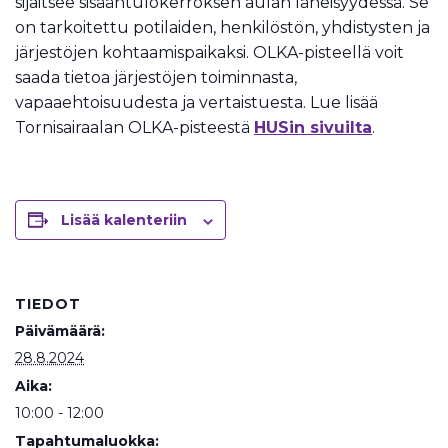
sijaitsee sisääntulokerroksen aulan läheisyydessä. Se
on tarkoitettu potilaiden, henkilöstön, yhdistysten ja
järjestöjen kohtaamispaikaksi. OLKA-pisteellä voit
saada tietoa järjestöjen toiminnasta,
vapaaehtoisuudesta ja vertaistuesta. Lue lisää
Tornisairaalan OLKA-pisteestä
HUSin sivuilta
.
Lisää kalenteriin
TIEDOT
Päivämäärä:
28.8.2024
Aika:
10:00 - 12:00
Tapahtumaluokka: