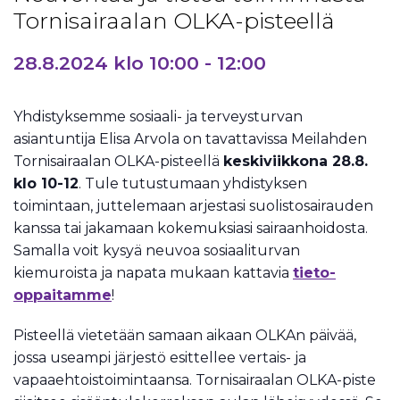
Tornisairaalan OLKA-pisteellä
28.8.2024 klo 10:00
-
12:00
Yhdistyksemme sosiaali- ja terveysturvan
asiantuntija Elisa Arvola on tavattavissa Meilahden
Tornisairaalan OLKA-pisteellä
keskiviikkona 28.8.
klo 10-12
. Tule tutustumaan yhdistyksen
toimintaan, juttelemaan arjestasi suolistosairauden
kanssa tai jakamaan kokemuksiasi sairaanhoidosta.
Samalla voit kysyä neuvoa sosiaaliturvan
kiemuroista ja napata mukaan kattavia
tieto-
oppaitamme
!
Pisteellä vietetään samaan aikaan OLKAn päivää,
jossa useampi järjestö esittellee vertais- ja
vapaaehtoistoimintaansa. Tornisairaalan OLKA-piste