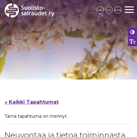
se
en
sme
« Kaikki Tapahtumat
Tämä tapahtuma on mennyt.
Neuvontaa ja tietoa toiminnasta