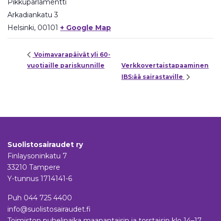
Pikkuparlamentti
Arkadiankatu 3
Helsinki
,
00101
+ Google Map
Voimavarapäivät yli 60-
vuotiaille pariskunnille
Verkkovertaistapaaminen
IBS:ää sairastaville
Suolistosairaudet ry
Finlaysoninkatu 7
33210 Tampere
Y-tunnus 1714141-6
Puh
044 725 4400
info@suolistosairaudet.fi
Toimiston puhelinaika maanantaisin ja torstaisin klo 14–17.