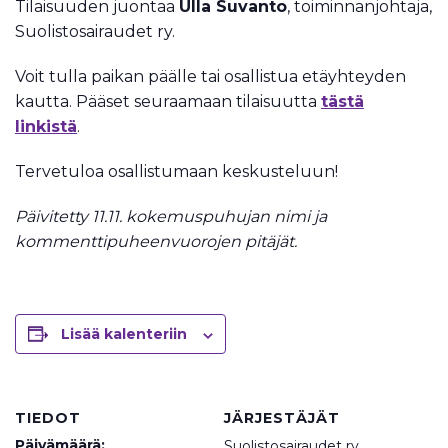
Tilaisuuden juontaa
Ulla Suvanto
, toiminnanjohtaja,
Suolistosairaudet ry.
Voit tulla paikan päälle tai osallistua etäyhteyden
kautta. Pääset seuraamaan tilaisuutta
tästä
linkistä
.
Tervetuloa osallistumaan keskusteluun!
Päivitetty 11.11. kokemuspuhujan nimi ja
kommenttipuheenvuorojen pitäjät.
Lisää kalenteriin
TIEDOT
JÄRJESTÄJÄT
Päivämäärä:
Suolistosairaudet ry