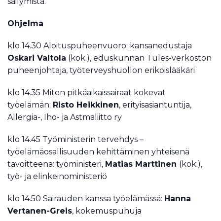
säilymistä.
Ohjelma
klo 14.30 Aloituspuheenvuoro: kansanedustaja
Oskari Valtola
(kok.), eduskunnan Tules-verkoston
puheenjohtaja, työterveyshuollon erikoislääkäri
klo 14.35 Miten pitkäaikaissairaat kokevat
työelämän:
Risto Heikkinen
, erityisasiantuntija,
Allergia-, Iho- ja Astmaliitto ry
klo 14.45 Työministerin tervehdys –
työelämäosallisuuden kehittäminen yhteisenä
tavoitteena: työministeri,
Matias Marttinen
(kok.),
työ- ja elinkeinoministeriö
klo 14.50 Sairauden kanssa työelämässä:
Hanna
Vertanen-Greis
, kokemuspuhuja