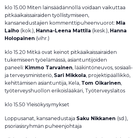
klo 15.00 Miten lainsäädännöllä voidaan vaikuttaa
pitkäaikaissairaiden työllistymiseen,
kansanedustajien kommenttipuheenvuorot:
Mia
Laiho
(kok.),
Hanna-Leena Mattila
(kesk.),
Hanna
Holopainen
(vihr.)
klo 15.20 Mitkä ovat keinot pitkäaikaissairaiden
tukemiseen työelämässä, asiantuntijoiden
paneeli:
Kimmo Tarvainen
, lääkintöneuvos, sosiaali-
ja terveysministeriö,
Sari Mikkola
, projektipäällikkö,
kehittämisen asiantuntija, Kela,
Tom Oikarinen
,
työterveyshuollon erikoislääkäri, Työterveyslaitos
klo 15.50 Yleisökysymykset
Loppusanat, kansanedustaja
Saku Nikkanen
(sd.),
psoriasisryhmän puheenjohtaja