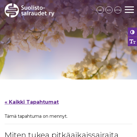
se
en
sme
« Kaikki Tapahtumat
Tämä tapahtuma on mennyt.
Miten tukea pitkäaikaissairaita