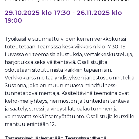
29.10.2025 klo 17:30
-
26.11.2025 klo
19:00
Työikäisille suunnattu viiden kerran verkkokurssi
toteutetaan Teamsissa keskiviikkoisin klo 17.30–19.
Luvassa eri teemaisia alustuksia, vertaiskeskusteluja,
harjoituksia sekä välitehtäviä. Osallistujilta
odotetaan sitoutumista kaikkiin tapaamisiin.
Verkkokurssin pitää yhdistyksen järjestösuunnittelija
Susanna, joka on muun muassa mindfulness-
tunnetaitovalmentaja. Käsiteltävinä teemoina ovat
keho-mieliyhteys, hermoston ja tunteiden tehtävä
ja säätely, stressi ja vireystilat, palautuminen ja
voimavarat sekä itsemyötätunto. Osallistujia kurssille
mahtuu enintään 12.
Tapaamiset järjestetään Teamsissa viitenä