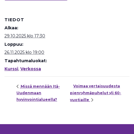
TIEDOT
Alkaa:
29.10.2025 klo 17:30
Loppuu:
26.11.2025 klo 19:00
Tapahtumaluokat:
Kurssi
,
Verkossa
Voimaa vertaisuudesta
Missä mennään Itä-
Uudenmaan
pienryhmäpuhelut yli 60-
hyvinvointialueella?
vuotiaille