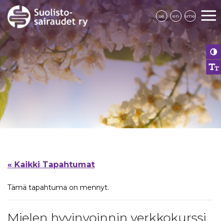
se
en
sme
« Kaikki Tapahtumat
Tämä tapahtuma on mennyt.
Mielen hyvinvoinnin verkkokurssi