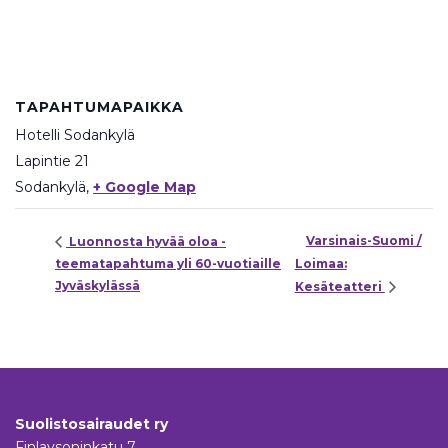
TAPAHTUMAPAIKKA
Hotelli Sodankylä
Lapintie 21
Sodankylä
,
+ Google Map
Varsinais-Suomi /
Luonnosta hyvää oloa -
teematapahtuma yli 60-vuotiaille
Loimaa:
Jyväskylässä
Kesäteatteri
Suolistosairaudet ry
Finlaysoninkatu 7