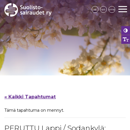
se
en
sme
« Kaikki Tapahtumat
Tämä tapahtuma on mennyt.
PERUTTU Lappi / Sodankylä: