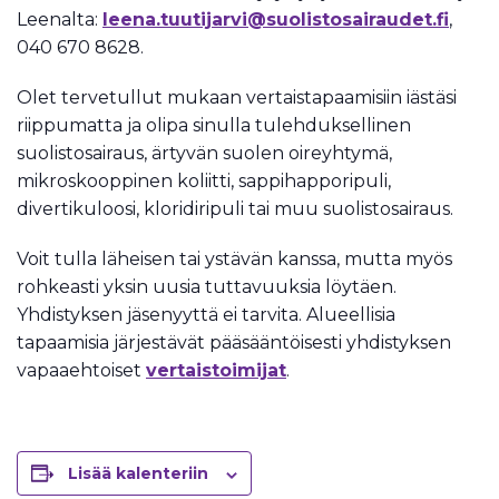
Leenalta:
leena.tuutijarvi@suolistosairaudet.fi
,
040 670 8628.
Olet tervetullut mukaan vertaistapaamisiin iästäsi
riippumatta ja olipa sinulla tulehduksellinen
suolistosairaus, ärtyvän suolen oireyhtymä,
mikroskooppinen koliitti, sappihapporipuli,
divertikuloosi, kloridiripuli tai muu suolistosairaus.
Voit tulla läheisen tai ystävän kanssa, mutta myös
rohkeasti yksin uusia tuttavuuksia löytäen.
Yhdistyksen jäsenyyttä ei tarvita. Alueellisia
tapaamisia järjestävät pääsääntöisesti yhdistyksen
vapaaehtoiset
vertaistoimijat
.
Lisää kalenteriin