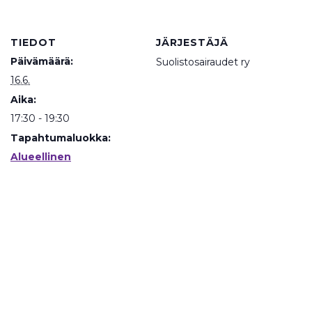
TIEDOT
JÄRJESTÄJÄ
Päivämäärä:
Suolistosairaudet ry
16.6.
Aika:
17:30 - 19:30
Tapahtumaluokka:
Alueellinen