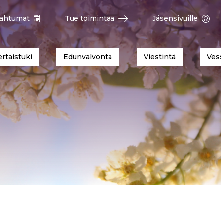
ahtumat
Tue toimintaa
Jäsensivuille
ertaistuki
Edunvalvonta
Viestintä
Ves