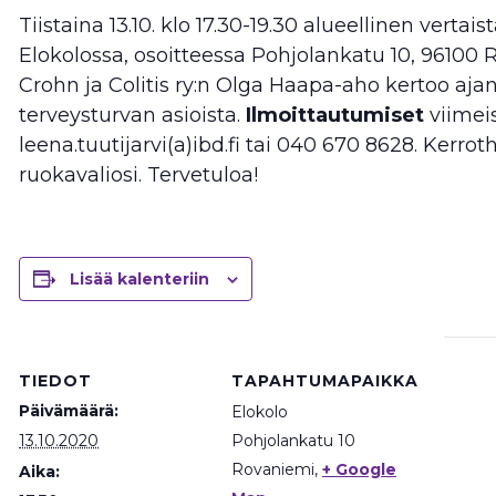
Tiistaina 13.10. klo 17.30-19.30 alueellinen ver
Elokolossa, osoitteessa Pohjolankatu 10, 96100
Crohn ja Colitis ry:n Olga Haapa-aho kertoo ajank
terveysturvan asioista.
Ilmoittautumiset
viimeis
leena.tuutijarvi(a)ibd.fi tai 040 670 8628. Kerro
ruokavaliosi. Tervetuloa!
Lisää kalenteriin
TIEDOT
TAPAHTUMAPAIKKA
Päivämäärä:
Elokolo
13.10.2020
Pohjolankatu 10
Rovaniemi
,
+ Google
Aika: