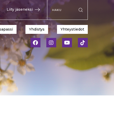
Hae sivustolta
Liity jäseneksi
Suorita haku
sapassi
Yhdistys
Yhteystiedot