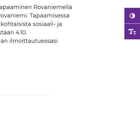
taistapaaminen Rovaniemellä
 Rovaniemi. Tapaamisessa
ohtaisista sosiaali- ja
tään 4.10.
than ilmoittautuessasi