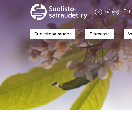
Tap
se
en
sme
Suolistosairaudet
Elämässä
V