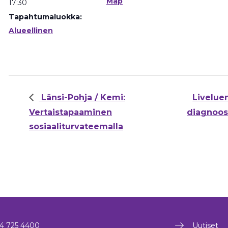
Map
17:30
Tapahtumaluokka:
Alueellinen
Länsi-Pohja / Kemi:
Livelue
Vertaistapaaminen
diagnoos
sosiaaliturvateemalla
4 725 4400
Uutiset