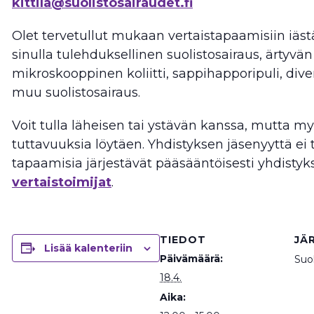
kittila@suolistosairaudet.fi
Olet tervetullut mukaan vertaistapaamisiin iästä
sinulla tulehduksellinen suolistosairaus, ärtyvä
mikroskooppinen koliitti, sappihapporipuli, divert
muu suolistosairaus.
Voit tulla läheisen tai ystävän kanssa, mutta my
tuttavuuksia löytäen. Yhdistyksen jäsenyyttä ei ta
tapaamisia järjestävät pääsääntöisesti yhdisty
vertaistoimijat
.
TIEDOT
JÄ
Lisää kalenteriin
Päivämäärä:
Suol
18.4.
Aika: