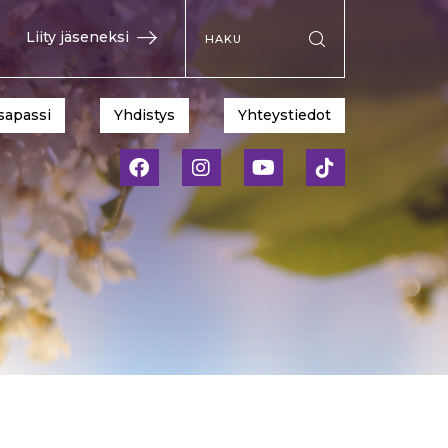
Hae sivustolta
Liity jäseneksi
Suorita haku
sapassi
Yhdistys
Yhteystiedot