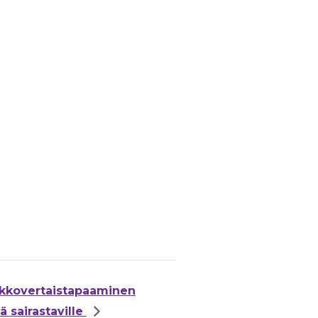
kkovertaistapaaminen
ä sairastaville