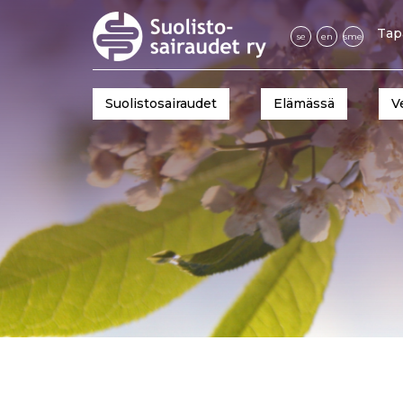
Tap
se
en
sme
Suolistosairaudet
Elämässä
V