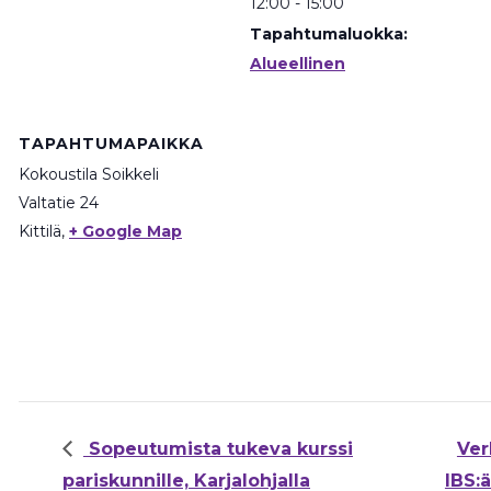
12:00 - 15:00
Tapahtumaluokka:
Alueellinen
TAPAHTUMAPAIKKA
Kokoustila Soikkeli
Valtatie 24
Kittilä
,
+ Google Map
Sopeutumista tukeva kurssi
Ver
pariskunnille, Karjalohjalla
IBS:ä