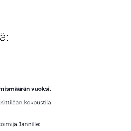
ä:
umismäärän vuoksi.
 Kittilään kokoustila
oimija Jannille: