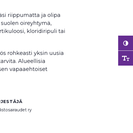
si riippumatta ja olipa
n suolen oireyhtymä,
ikuloosi, kloridiripuli tai
ös rohkeasti yksin uusia
rvita. Alueellisia
ksen vapaaehtoiset
RJESTÄJÄ
istosairaudet ry