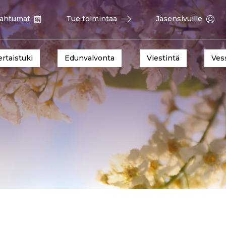
ahtumat
Tue toimintaa
Jäsensivuille
ertaistuki
Edunvalvonta
Viestintä
Ves