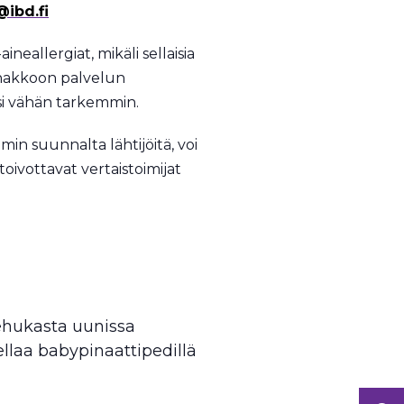
@ibd.fi
neallergiat, mikäli sellaisia
 ennakkoon palvelun
i vähän tarkemmin.
min suunnalta lähtijöitä, voi
oivottavat vertaistoimijat
hukasta uunissa
llaa babypinaattipedillä