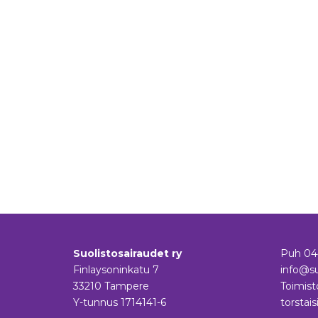
Suolistosairaudet ry
Puh
04
Finlaysoninkatu 7
info@su
33210 Tampere
Toimist
Y-tunnus 1714141-6
torstais