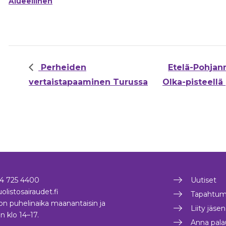
Alueellinen
Perheiden
Etelä-Pohjan
vertaistapaaminen Turussa
Olka-pisteellä
4 725 4400
Uutiset
olistosairaudet.fi
Tapahtum
on puhelinaika maanantaisin ja
Liity jäse
in klo 14–17.
Anna pala