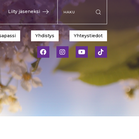
Hae sivustolta
Liity jäseneksi
Suorita haku
sapassi
Yhdistys
Yhteystiedot