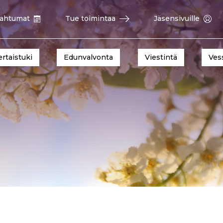
ahtumat
Tue toimintaa
Jäsensivuille
ertaistuki
Edunvalvonta
Viestintä
Ves