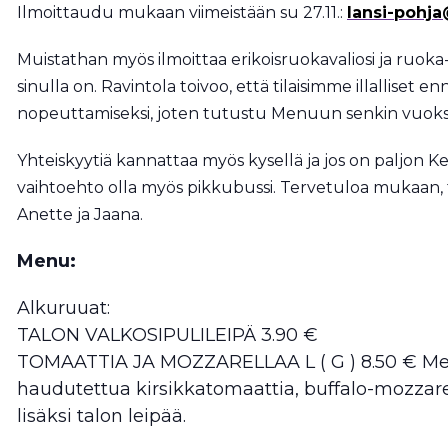
Ilmoittaudu mukaan viimeistään su 27.11.:
lansi-pohja
Muistathan myös ilmoittaa erikoisruokavaliosi ja ruoka-ai
sinulla on. Ravintola toivoo, että tilaisimme illalliset
nopeuttamiseksi, joten tutustu Menuun senkin vuoks
Yhteiskyytiä kannattaa myös kysellä ja jos on paljon Ke
vaihtoehto olla myös pikkubussi. Tervetuloa mukaan, t
Anette ja Jaana.
Menu:
Alkuruuat:
TALON VALKOSIPULILEIPÄ 3.90 €
TOMAATTIA JA MOZZARELLAA L ( G ) 8.50 € Me
haudutettua kirsikkatomaattia, buffalo-mozzare
lisäksi talon leipää.