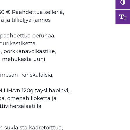
 € Paahdettua selleriä,
 ja tilliöljyä (annos
, paahdettua perunaa,
purikastiketta
, porkkanavoikastike,
kä mehukasta uuni
mesan- ranskalaisia,
LIHA:n 120g täyslihapihvi,,
oa, omenahilloketta ja
ivihersalaatilla.
uklaista kääretorttua,