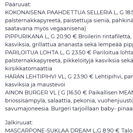
Pääruuat:
KOKONAISENA PAAHDETTUA SELLERIÄ L, G 18.50
palsternakkapyreetä, paistettuja sieniä, pähkinää
saatavana myös vegaanisena)
PIPPURIKANA L, G 20.90 € Broilerin rintafilettä
kasviksia, grillattua ananasta sekä lempeää pip
PARILOITUA LOHTA L, G 23.50 € Pariloitua lohta
palsternakkapyreetä, pikkelöityjä kasviksia se
kirsikkatomaattia
HÄRÄN LEHTIPIHVI VL, G 23.90 € Lehtipihvi, par
kasviksia ja maustevoi
AINON BURGER VL ( G )16.50 € Paikallisen MEÄN 
briossisämpylä, salaattia, pekonia, vuohenjuust
savumajoneesia. Burgeri tarjoillaan baby- pinaatt
Jälkiruuat:
MASCARPONE-SUKLAA DREAM L,G 8.90 € Talon s