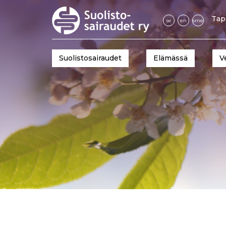
Tap
se
en
sme
Suolistosairaudet
Elämässä
V