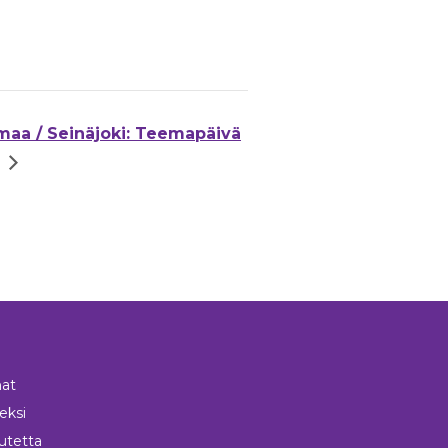
maa / Seinäjoki: Teemapäivä
at
neksi
utetta