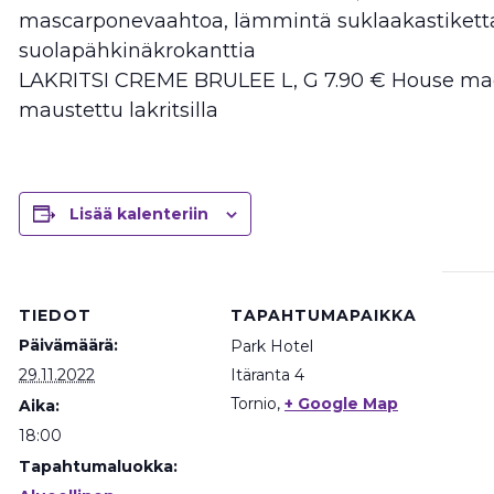
mascarponevaahtoa, lämmintä suklaakastiketta
suolapähkinäkrokanttia
LAKRITSI CREME BRULEE L, G 7.90 € House ma
maustettu lakritsilla
Lisää kalenteriin
TIEDOT
TAPAHTUMAPAIKKA
Päivämäärä:
Park Hotel
29.11.2022
Itäranta 4
Tornio
,
+ Google Map
Aika:
18:00
Tapahtumaluokka: