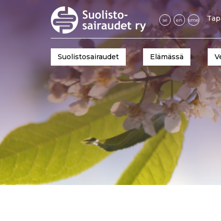
Tap
se
en
sme
Suolistosairaudet
Elämässä
V