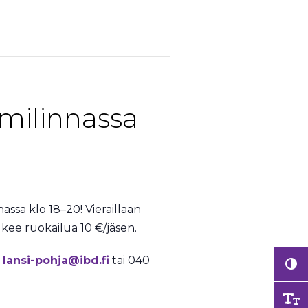
milinnassa
ssa klo 18–20! Vieraillaan
ukee ruokailua 10 €/jäsen.
:
lansi-pohja@ibd.fi
tai 040