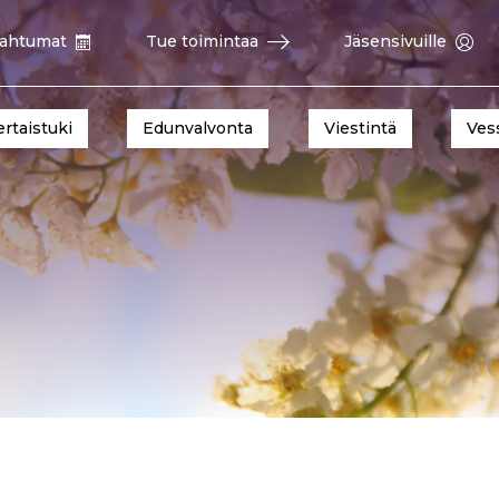
ahtumat
Tue toimintaa
Jäsensivuille
ertaistuki
Edunvalvonta
Viestintä
Ves