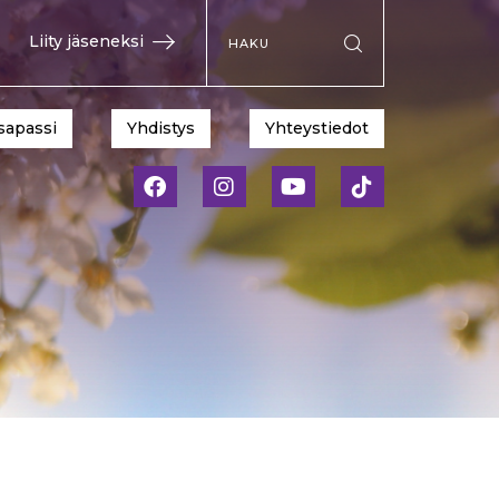
Hae sivustolta
Liity jäseneksi
Suorita haku
sapassi
Yhdistys
Yhteystiedot