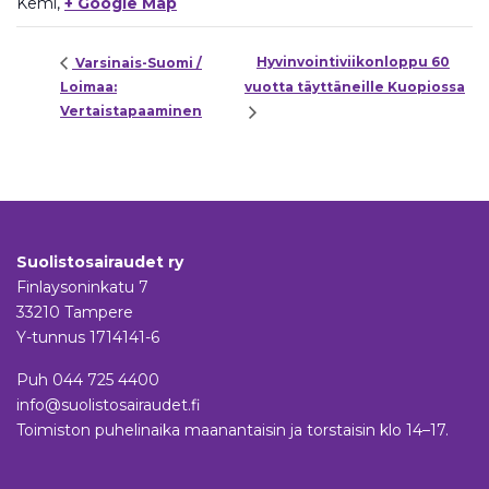
Kemi
,
+ Google Map
Hyvinvointiviikonloppu 60
Varsinais-Suomi /
Loimaa:
vuotta täyttäneille Kuopiossa
Vertaistapaaminen
Suolistosairaudet ry
Finlaysoninkatu 7
33210 Tampere
Y-tunnus 1714141-6
Puh
044 725 4400
info@suolistosairaudet.fi
Toimiston puhelinaika maanantaisin ja torstaisin klo 14–17.