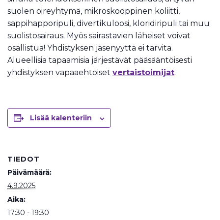
suolen oireyhtymä, mikroskooppinen koliitti,
sappihapporipuli, divertikuloosi, kloridiripuli tai muu
suolistosairaus. Myös sairastavien läheiset voivat
osallistua! Yhdistyksen jäsenyyttä ei tarvita.
Alueellisia tapaamisia järjestävät pääsääntöisesti
yhdistyksen vapaaehtoiset
vertaistoimijat
.
Lisää kalenteriin
TIEDOT
Päivämäärä:
4.9.2025
Aika:
17:30 - 19:30