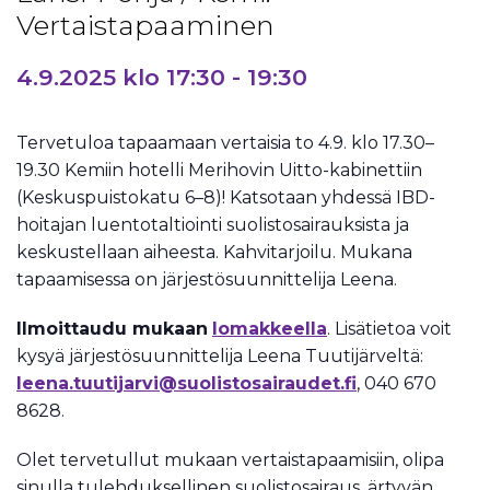
Vertaistapaaminen
4.9.2025 klo 17:30
-
19:30
Tervetuloa tapaamaan vertaisia to 4.9. klo 17.30–
19.30 Kemiin hotelli Merihovin Uitto-kabinettiin
(Keskuspuistokatu 6–8)! Katsotaan yhdessä IBD-
hoitajan luentotaltiointi suolistosairauksista ja
keskustellaan aiheesta. Kahvitarjoilu. Mukana
tapaamisessa on järjestösuunnittelija Leena.
Ilmoittaudu mukaan
lomakkeella
. Lisätietoa voit
kysyä järjestösuunnittelija Leena Tuutijärveltä:
leena.tuutijarvi@suolistosairaudet.fi
, 040 670
8628.
Olet tervetullut mukaan vertaistapaamisiin, olipa
sinulla tulehduksellinen suolistosairaus, ärtyvän