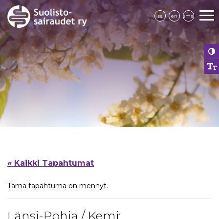
se
en
sme
« Kaikki Tapahtumat
Tämä tapahtuma on mennyt.
Länsi-Pohja / Kemi: