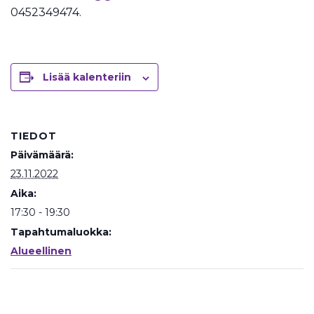
0452349474.
Lisää kalenteriin
TIEDOT
Päivämäärä:
23.11.2022
Aika:
17:30 - 19:30
Tapahtumaluokka:
Alueellinen