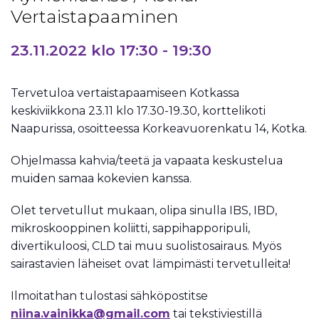
Vertaistapaaminen
23.11.2022 klo 17:30
-
19:30
Tervetuloa vertaistapaamiseen Kotkassa
keskiviikkona 23.11 klo 17.30-19.30, korttelikoti
Naapurissa, osoitteessa Korkeavuorenkatu 14, Kotka.
Ohjelmassa kahvia/teetä ja vapaata keskustelua
muiden samaa kokevien kanssa.
Olet tervetullut mukaan, olipa sinulla IBS, IBD,
mikroskooppinen koliitti, sappihapporipuli,
divertikuloosi, CLD tai muu suolistosairaus. Myös
sairastavien läheiset ovat lämpimästi tervetulleita!
Ilmoitathan tulostasi sähköpostitse
niina.vainikka@gmail.com
tai tekstiviestillä