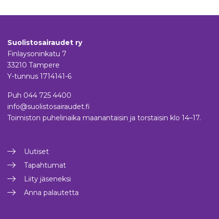
Suolistosairaudet ry
Finlaysoninkatu 7
33210 Tampere
Y-tunnus 1714141-6
Puh
044 725 4400
info@suolistosairaudet.fi
Toimiston puhelinaika maanantaisin ja torstaisin klo 14–17.
Uutiset
Tapahtumat
Liity jäseneksi
Anna palautetta