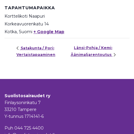
TAPAHTUMAPAIKKA
Korttelikoti Naapuri
Korkeavuorenkatu 14
Kotka
,
Suomi
+ Google Map
Länsi-Pohja / Kemi:
Satakunta / Pori:
Vertaistapaaminen
Äänimaljarentoutus
Suolistosairaudet ry
Finlaysoninkatu 7
33210 Tampere
Y-tunnus 1714141-6
Puh
044 725 4400