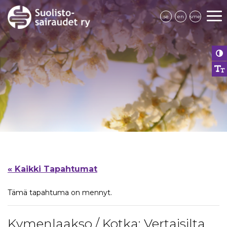
se
en
sme
« Kaikki Tapahtumat
Tämä tapahtuma on mennyt.
Kymenlaakso / Kotka: Vertaisilta