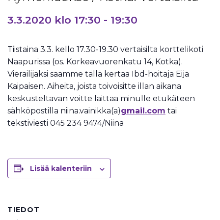
3.3.2020 klo 17:30
-
19:30
Tiistaina 3.3. kello 17.30-19.30 vertaisilta korttelikoti
Naapurissa (os. Korkeavuorenkatu 14, Kotka).
Vierailijaksi saamme tällä kertaa Ibd-hoitaja Eija
Kaipaisen. Aiheita, joista toivoisitte illan aikana
keskusteltavan voitte laittaa minulle etukäteen
sähköpostilla niina.vainikka(a)
gmail.com
tai
tekstiviesti 045 234 9474/Niina
Lisää kalenteriin
TIEDOT