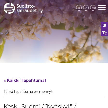
se
en
sme
« Kaikki Tapahtumat
Tämä tapahtuma on mennyt.
Keski-Suomi / Jyväskylä /