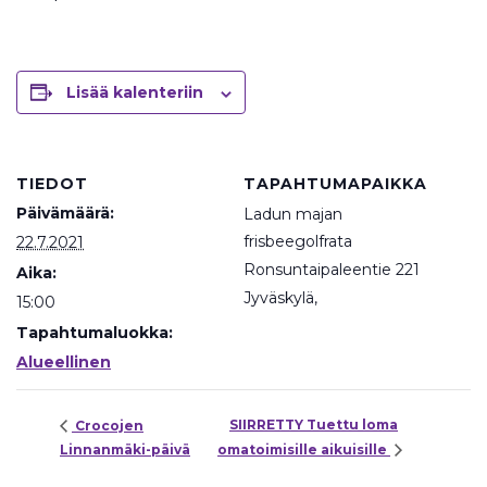
Lisää kalenteriin
TIEDOT
TAPAHTUMAPAIKKA
Päivämäärä:
Ladun majan
frisbeegolfrata
22.7.2021
Ronsuntaipaleentie 221
Aika:
Jyväskylä
,
15:00
Tapahtumaluokka:
Alueellinen
SIIRRETTY Tuettu loma
Crocojen
Linnanmäki-päivä
omatoimisille aikuisille