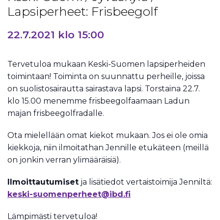
Lapsiperheet: Frisbeegolf
22.7.2021 klo 15:00
Tervetuloa mukaan Keski-Suomen lapsiperheiden
toimintaan! Toiminta on suunnattu perheille, joissa
on suolistosairautta sairastava lapsi. Torstaina 22.7.
klo 15.00 menemme frisbeegolfaamaan Ladun
majan frisbeegolfradalle.
Ota mielellään omat kiekot mukaan. Jos ei ole omia
kiekkoja, niin ilmoitathan Jennille etukäteen (meillä
on jonkin verran ylimääräisiä).
Ilmoittautumiset
ja lisätiedot vertaistoimija Jenniltä:
keski-suomenperheet@ibd.fi
Lämpimästi tervetuloa!