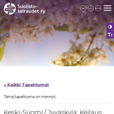
se
en
sme
« Kaikki Tapahtumat
Tämä tapahtuma on mennyt.
Keski-Suomi / Jyväskylä: Keilaus