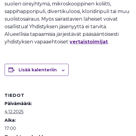
suolen oireyhtymä, mikroskooppinen koliitti,
sappihapporipuli, divertikuloosi, kloridiripuli tai muu
suolistosairaus. Myös sairastavien läheiset voivat
osallistua! Yhdistyksen jäsenyyttä ei tarvita.
Alueellisia tapaamisia järjestävät pääsääntöisesti
yhdistyksen vapaaehtoiset
vertaistoimijat
.
Lisää kalenteriin
TIEDOT
Päivämäärä:
4.12.2025
Aika:
17:00