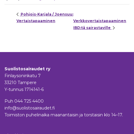
Pohjois-Karjala / Joensuu:
Vertaistapaaminen
Verkkovertaistapaaminen
IBD:tä sairastaville
Suolistosairaudet ry
Finlaysoninkatu 7
33210 Tampere
Y-tunnus 1714141-6
Puh
044 725 4400
info@suolistosairaudet.fi
Toimiston puhelinaika maanantaisin ja torstaisin klo 14–17.