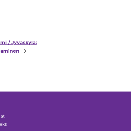
mi / Jyväskylä:
paaminen
at
neksi