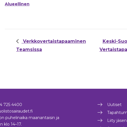
Alueellinen
Verkkovertaistapaaminen
Keski-Suo
Teamsissa
Vertaista
4 725 4400
Uutiset
olistosairaudet.fi
Tapahtum
on puhelinaika maanantaisin ja
Liity jäse
in klo 14–17.