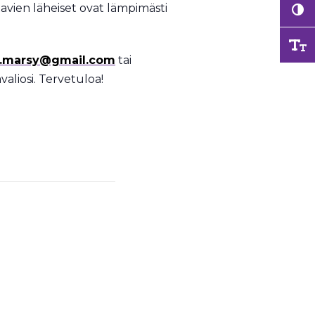
tavien läheiset ovat lämpimästi
a.marsy@gmail.com
tai
aliosi. Tervetuloa!