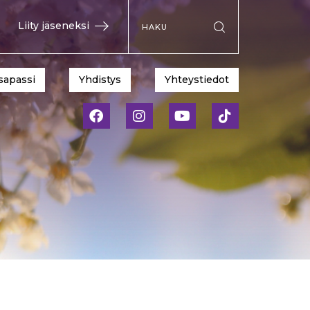
Hae sivustolta
Liity jäseneksi
Suorita haku
sapassi
Yhdistys
Yhteystiedot