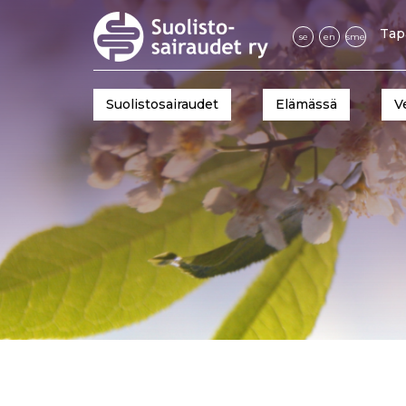
Tap
se
en
sme
Suolistosairaudet
Elämässä
V