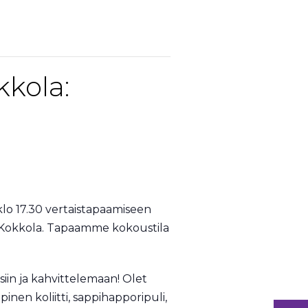
kola:
klo 17.30 vertaistapaamiseen
0 Kokkola. Tapaamme kokoustila
in ja kahvittelemaan! Olet
inen koliitti, sappihapporipuli,