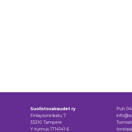
Suolistosairaudet ry
Puh
04
Finlaysoninkatu 7
info@su
33210 Tampere
Toimist
Y-tunnus 1714141-6
torstais