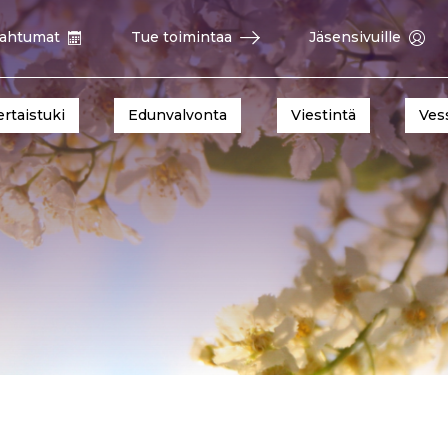
ahtumat
Tue toimintaa
Jäsensivuille
ertaistuki
Edunvalvonta
Viestintä
Ves