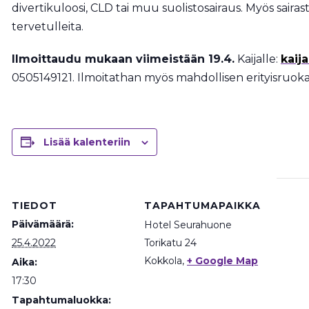
divertikuloosi, CLD tai muu suolistosairaus. Myös sairas
tervetulleita.
Ilmoittaudu mukaan viimeistään 19.4.
Kaijalle:
kaij
0505149121. Ilmoitathan myös mahdollisen erityisruokav
Lisää kalenteriin
TIEDOT
TAPAHTUMAPAIKKA
Päivämäärä:
Hotel Seurahuone
25.4.2022
Torikatu 24
Kokkola
,
+ Google Map
Aika:
17:30
Tapahtumaluokka: