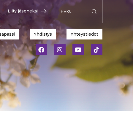
Hae sivustolta
Liity jäseneksi
Suorita haku
sapassi
Yhdistys
Yhteystiedot