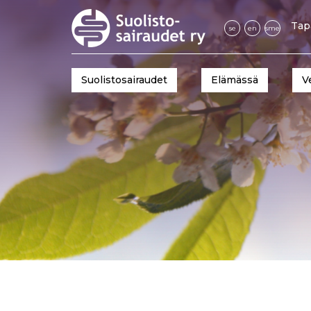
Tap
se
en
sme
Suolistosairaudet
Elämässä
V