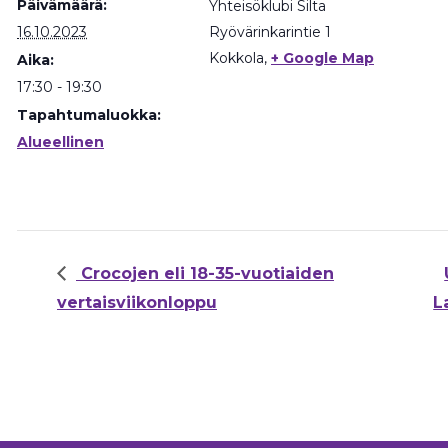
Päivämäärä:
Yhteisöklubi Silta
16.10.2023
Ryövärinkarintie 1
Kokkola
,
+ Google Map
Aika:
17:30 - 19:30
Tapahtumaluokka:
Alueellinen
Crocojen eli 18-35-vuotiaiden
vertaisviikonloppu
L