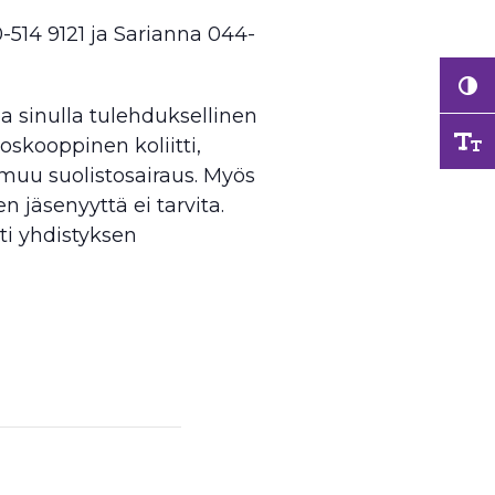
50-514 9121 ja Sarianna 044-
a sinulla tulehduksellinen
oskooppinen koliitti,
i muu suolistosairaus. Myös
en jäsenyyttä ei tarvita.
ti yhdistyksen