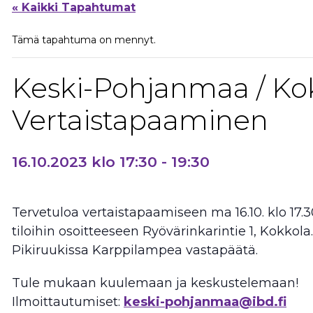
« Kaikki Tapahtumat
Tämä tapahtuma on mennyt.
Keski-Pohjanmaa / Kok
Vertaistapaaminen
16.10.2023 klo 17:30
-
19:30
Tervetuloa vertaistapaamiseen ma 16.10. klo 17.3
tiloihin osoitteeseen Ryövärinkarintie 1, Kokkola.
Pikiruukissa Karppilampea vastapäätä.
Tule mukaan kuulemaan ja keskustelemaan!
Ilmoittautumiset:
keski-pohjanmaa@ibd.fi