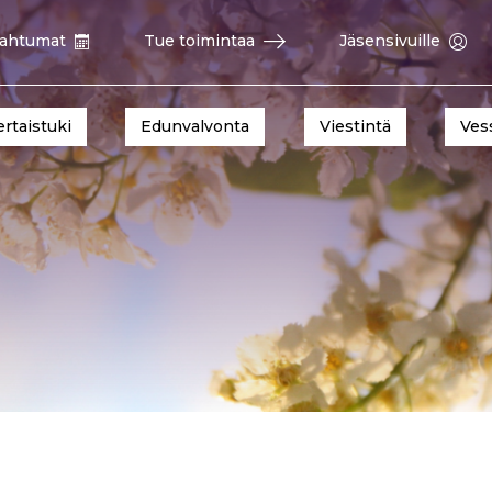
ahtumat
Tue toimintaa
Jäsensivuille
ertaistuki
Edunvalvonta
Viestintä
Ves