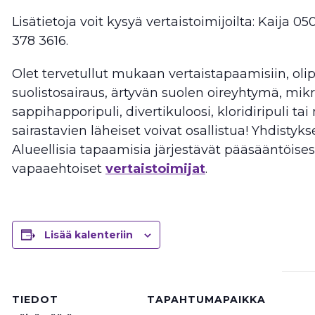
Lisätietoja voit kysyä vertaistoimijoilta: Kaija 0
378 3616.
Olet tervetullut mukaan vertaistapaamisiin, olip
suolistosairaus, ärtyvän suolen oireyhtymä, mikr
sappihapporipuli, divertikuloosi, kloridiripuli ta
sairastavien läheiset voivat osallistua! Yhdistyks
Alueellisia tapaamisia järjestävät pääsääntöises
vapaaehtoiset
vertaistoimijat
.
Lisää kalenteriin
TIEDOT
TAPAHTUMAPAIKKA