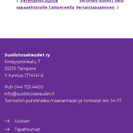
Varsinais-Suomi / Salo:
Perehdytys uusille
vapaaehtoisille Tampereella
Vertaistapaaminen
Suolistosairaudet ry
Finlaysoninkatu 7
33210 Tampere
Y-tunnus 1714141-6
Puh
044 725 4400
info@suolistosairaudet.fi
Toimiston puhelinaika maanantaisin ja torstaisin klo 14–17.
Uutiset
Tapahtumat