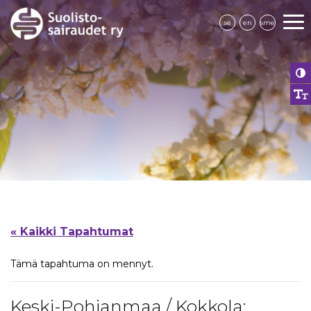
se
en
sme
« Kaikki Tapahtumat
Tämä tapahtuma on mennyt.
Keski-Pohjanmaa / Kokkola: