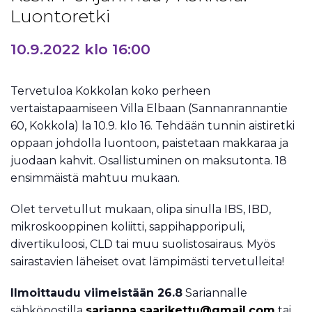
Luontoretki
10.9.2022 klo 16:00
Tervetuloa Kokkolan koko perheen
vertaistapaamiseen Villa Elbaan (Sannanrannantie
60, Kokkola) la 10.9. klo 16. Tehdään tunnin aistiretki
oppaan johdolla luontoon, paistetaan makkaraa ja
juodaan kahvit. Osallistuminen on maksutonta. 18
ensimmäistä mahtuu mukaan.
Olet tervetullut mukaan, olipa sinulla IBS, IBD,
mikroskooppinen koliitti, sappihapporipuli,
divertikuloosi, CLD tai muu suolistosairaus. Myös
sairastavien läheiset ovat lämpimästi tervetulleita!
Ilmoittaudu viimeistään 26.8
Sariannalle
sähköpostilla
sarianna.saarikettu@gmail.com
tai