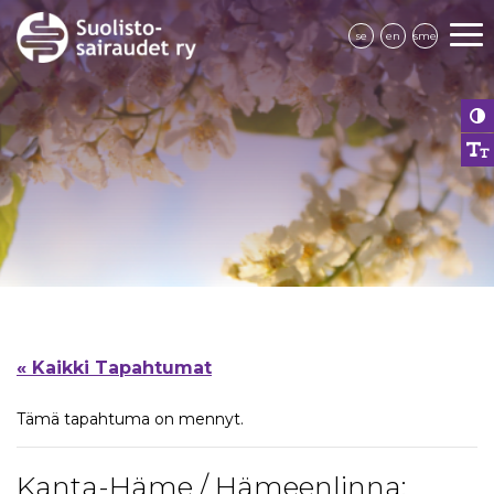
se
en
sme
« Kaikki Tapahtumat
Tämä tapahtuma on mennyt.
Kanta-Häme / Hämeenlinna: