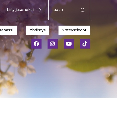
Hae sivustolta
Liity jäseneksi
Suorita haku
sapassi
Yhdistys
Yhteystiedot