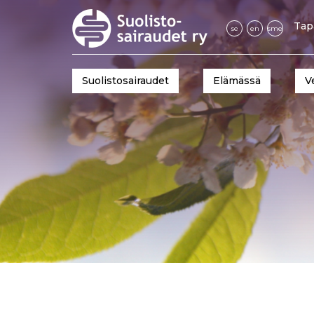
Tap
se
en
sme
Suolistosairaudet
Elämässä
V