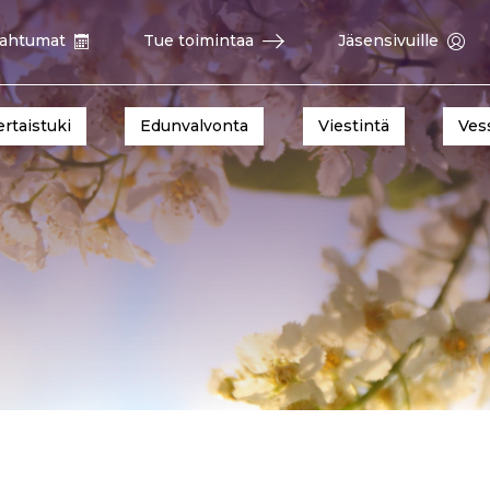
ahtumat
Tue toimintaa
Jäsensivuille
ertaistuki
Edunvalvonta
Viestintä
Ves