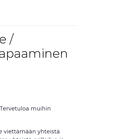
 /
stapaaminen
Tervetuloa muihin
e viettämään yhteistä