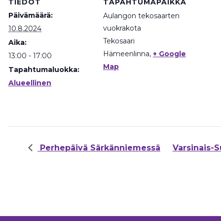
TIEDOT
TAPAHTUMAPAIKKA
Päivämäärä:
Aulangon tekosaarten
vuokrakota
10.8.2024
Tekosaari
Aika:
Hämeenlinna
,
+ Google
13:00 - 17:00
Map
Tapahtumaluokka:
Alueellinen
Perhepäivä Särkänniemessä
Varsinais-S