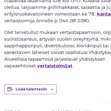
iltapäivää lauantaina 10.8. klo 13–17. Kodalla luvas
oleilua, tarjoamme grillimakkarat, salaattia ja 
erityisruokavalioineen viimeistään ke 7.8.:
kanta
vertaistoimija Annelle p. 044 281 0380.
Olet tervetullut mukaan vertaistapaamisiin, olip
suolistosairaus, ärtyvän suolen oireyhtymä, mikr
sappihapporipuli, divertikuloosi, kloridiripuli ta
sairastavien läheiset voivat osallistua! Yhdistyks
Alueellisia tapaamisia järjestävät yhdistyksen
vapaaehtoiset
vertaistoimijat
.
Lisää kalenteriin