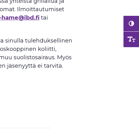
sa yhteistä grillailua ja
juomat. Ilmoittautumiset
-hame@ibd.fi
tai
a sinulla tulehduksellinen
oskooppinen koliitti,
i muu suolistosairaus. Myös
en jäsenyyttä ei tarvita.