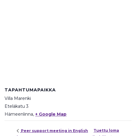
TAPAHTUMAPAIKKA
Villa Marenki
Eteläkatu 3
Hämeenlinna
,
+ Google Map
Tuettu loma
Peer support meeting in English