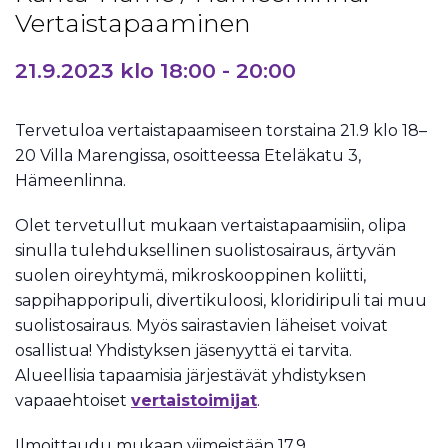
Vertaistapaaminen
21.9.2023 klo 18:00
-
20:00
Tervetuloa vertaistapaamiseen torstaina 21.9 klo 18–
20 Villa Marengissa, osoitteessa Eteläkatu 3,
Hämeenlinna.
Olet tervetullut mukaan vertaistapaamisiin, olipa
sinulla tulehduksellinen suolistosairaus, ärtyvän
suolen oireyhtymä, mikroskooppinen koliitti,
sappihapporipuli, divertikuloosi, kloridiripuli tai muu
suolistosairaus. Myös sairastavien läheiset voivat
osallistua! Yhdistyksen jäsenyyttä ei tarvita.
Alueellisia tapaamisia järjestävät yhdistyksen
vapaaehtoiset
vertaistoimijat
.
Ilmoittaudu mukaan viimeistään 17.9.