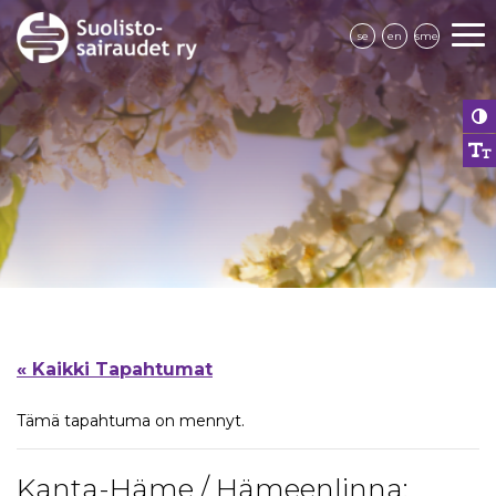
se
en
sme
« Kaikki Tapahtumat
Tämä tapahtuma on mennyt.
Kanta-Häme / Hämeenlinna: