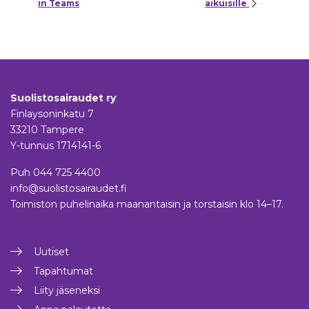
in Teams
aikuisille
Suolistosairaudet ry
Finlaysoninkatu 7
33210 Tampere
Y-tunnus 1714141-6
Puh
044 725 4400
info@suolistosairaudet.fi
Toimiston puhelinaika maanantaisin ja torstaisin klo 14–17.
Uutiset
Tapahtumat
Liity jäseneksi