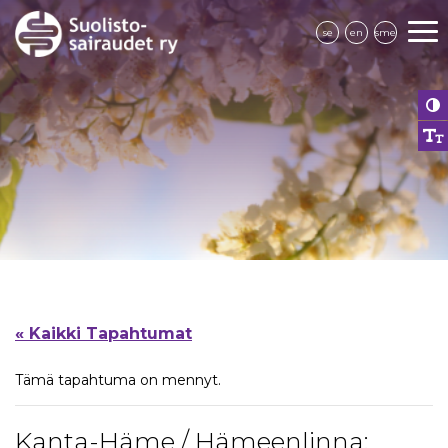
se
en
sme
« Kaikki Tapahtumat
Tämä tapahtuma on mennyt.
Kanta-Häme / Hämeenlinna: