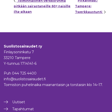
Pirkanmaa /
Toiminnallinen verkkoryhmä
pitkään sairastaneille 60+ naisille
Tampere:
ilta-aikaan
Twerkkaustunti
Suolistosairaudet ry
Finlaysoninkatu 7
33210 Tampere
Y-tunnus 1714141-6
Puh
044 725 4400
info@suolistosairaudet.fi
Toimiston puhelinaika maanantaisin ja torstaisin klo 14–17.
Uutiset
Tapahtumat