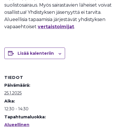
suolistosairaus. Myös sairastavien läheiset voivat
osallistua! Yhdistyksen jäsenyyttä ei tarvita.
Alueellisia tapaamisia järjestävät yhdistyksen
vapaaehtoiset
vertaistoimijat
.
Lisää kalenteriin
TIEDOT
Päivämäärä:
25.1.2025
Aika:
12:30 - 14:30
Tapahtumaluokka:
Alueellinen