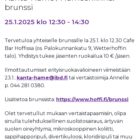
brunssi
25.1.2025 klo 12:30
-
14:30
Tervetuloa yhteiselle brunssille la 25.1. klo 12.30 Cafe
Bar Hoffissa (os. Palokunnankatu 9, Wetterhoffin
talo). Yhdistys tukee jäsenten ruokailua 10 € /jäsen.
Ilmoittautumiset erityisruokavalioineen viimeistään
23.1.:
kanta-hame@ibd.fi
tai vertaistoimija Annelle
p. 044 281 0380.
Lisätietoa brunssista:
https://www.hoffi.fi/brunssi
Olet tervetullut mukaan vertaistapaamisiin, olipa
sinulla tulehduksellinen suolistosairaus, ärtyvän
suolen oireyhtymä, mikroskooppinen koliitti,
sappihapporipuli, divertikuloosi, kloridiripuli tai muu