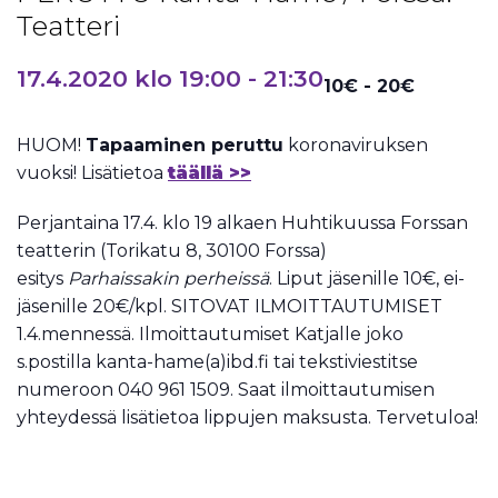
Teatteri
17.4.2020 klo 19:00
-
21:30
10€ - 20€
HUOM!
Tapaaminen peruttu
koronaviruksen
vuoksi! Lisätietoa
täällä >>
Perjantaina 17.4. klo 19 alkaen Huhtikuussa Forssan
teatterin (Torikatu 8, 30100 Forssa)
esitys
Parhaissakin perheissä
. Liput jäsenille 10€, ei-
jäsenille 20€/kpl. SITOVAT ILMOITTAUTUMISET
1.4.mennessä. Ilmoittautumiset Katjalle joko
s.postilla kanta-hame(a)ibd.fi tai tekstiviestitse
numeroon 040 961 1509. Saat ilmoittautumisen
yhteydessä lisätietoa lippujen maksusta. Tervetuloa!