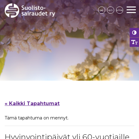
se
en
sme
« Kaikki Tapahtumat
Tämä tapahtuma on mennyt.
Hyvinvointipäivät yli 60-vuotiaille