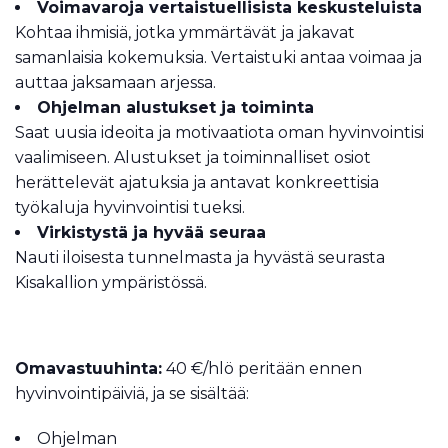
Voimavaroja vertaistuellisista keskusteluista
Kohtaa ihmisiä, jotka ymmärtävät ja jakavat
samanlaisia kokemuksia. Vertaistuki antaa voimaa ja
auttaa jaksamaan arjessa.
Ohjelman alustukset ja toiminta
Saat uusia ideoita ja motivaatiota oman hyvinvointisi
vaalimiseen. Alustukset ja toiminnalliset osiot
herättelevät ajatuksia ja antavat konkreettisia
työkaluja hyvinvointisi tueksi.
Virkistystä ja hyvää seuraa
Nauti iloisesta tunnelmasta ja hyvästä seurasta
Kisakallion ympäristössä.
Omavastuuhinta:
40 €/hlö peritään ennen
hyvinvointipäiviä, ja se sisältää:
Ohjelman