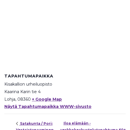
TAPAHTUMAPAIKKA
Kisakallion urheiluopisto
Kaarina Karin tie 4
Lohja
,
08360
+ Google Map
Näytä Tapahtumapaikka WWW-sivusto
Iloa elämään -
Satakunta / Pori:
Vertaistapaaminen
verkkokeskustelutapahtuma 60+