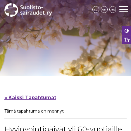
se
en
sme
« Kaikki Tapahtumat
Tämä tapahtuma on mennyt.
Hyvinvointipäivät yli 60-vuotiaille