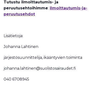
Tutustu ilmoittautumis- ja
peruutusehtoihimme
:
ilmoittautumis-ja-
peruutusehdot
Lisätietoja:
Johanna Lahtinen
järjestösuunnittelija, ikääntyvien toiminta
johanna.lahtinen@suolistosairaudet.fi
040 6708945