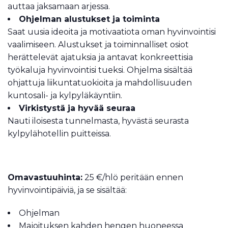
auttaa jaksamaan arjessa.
Ohjelman alustukset ja toiminta
Saat uusia ideoita ja motivaatiota oman hyvinvointisi
vaalimiseen. Alustukset ja toiminnalliset osiot
herättelevät ajatuksia ja antavat konkreettisia
työkaluja hyvinvointisi tueksi. Ohjelma sisältää
ohjattuja liikuntatuokioita ja mahdollisuuden
kuntosali- ja kylpyläkäyntiin.
Virkistystä ja hyvää seuraa
Nauti iloisesta tunnelmasta, hyvästä seurasta
kylpylähotellin puitteissa.
Omavastuuhinta:
25 €/hlö peritään ennen
hyvinvointipäiviä, ja se sisältää:
Ohjelman
Majoituksen kahden hengen huoneessa