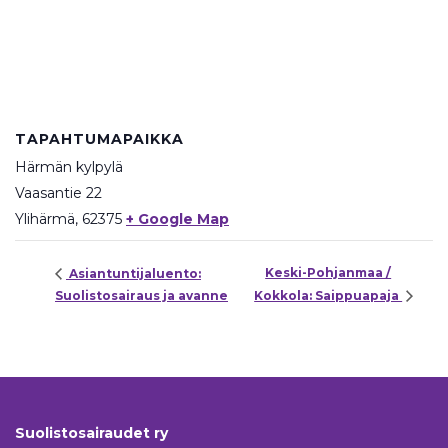
TAPAHTUMAPAIKKA
Härmän kylpylä
Vaasantie 22
Ylihärmä
,
62375
+ Google Map
Keski-Pohjanmaa /
Asiantuntijaluento:
Suolistosairaus ja avanne
Kokkola: Saippuapaja
Suolistosairaudet ry