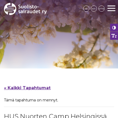
se
en
sme
« Kaikki Tapahtumat
Tämä tapahtuma on mennyt.
HUS Nuorten Camp Helsingissä