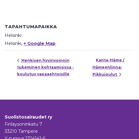
TAPAHTUMAPAIKKA
Helsinki
Helsinki
,
+ Google Map
Kanta-Häme /
Henkisen hyvinvoinnin
tukeminen kohtaamisissa -
Hämeenlinna:
koulutus vapaaehtoisille
Pikkujoulut
Suolistosairaudet ry
Finlaysoninkatu 7
33210 Tampere
Y-tunnus 1714141-6