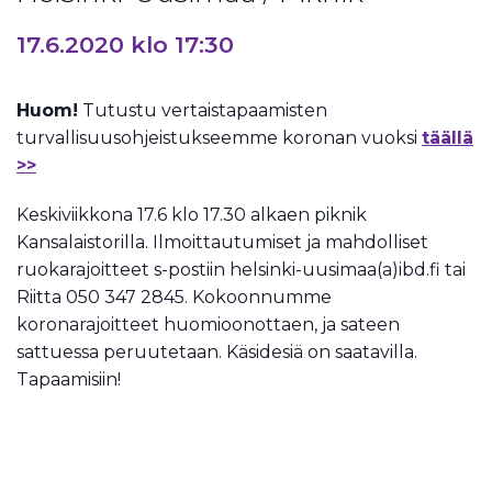
17.6.2020 klo 17:30
Huom!
Tutustu vertaistapaamisten
turvallisuusohjeistukseemme koronan vuoksi
täällä
>>
Keskiviikkona 17.6 klo 17.30 alkaen piknik
Kansalaistorilla. Ilmoittautumiset ja mahdolliset
ruokarajoitteet s-postiin helsinki-uusimaa(a)ibd.fi tai
Riitta 050 347 2845. Kokoonnumme
koronarajoitteet huomioonottaen, ja sateen
sattuessa peruutetaan. Käsidesiä on saatavilla.
Tapaamisiin!