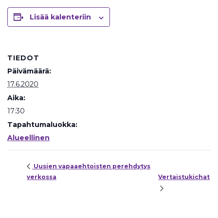
Lisää kalenteriin
TIEDOT
Päivämäärä:
17.6.2020
Aika:
17:30
Tapahtumaluokka:
Alueellinen
Uusien vapaaehtoisten perehdytys
verkossa
Vertaistukichat