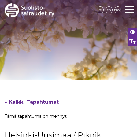
se
en
sme
« Kaikki Tapahtumat
Tämä tapahtuma on mennyt.
Helsinki-Uusimaa / Piknik