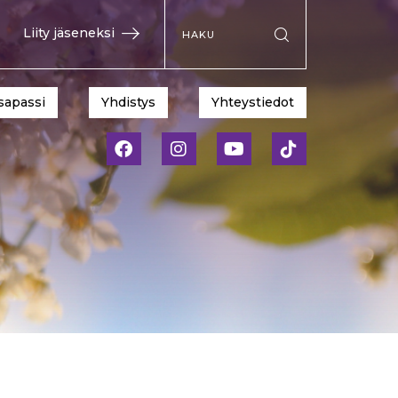
Hae sivustolta
Liity jäseneksi
Suorita haku
sapassi
Yhdistys
Yhteystiedot