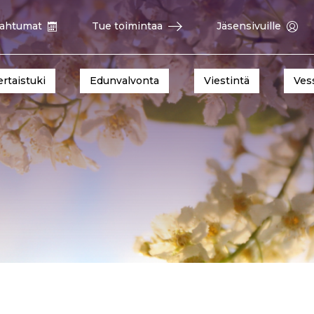
ahtumat
Tue toimintaa
Jäsensivuille
ertaistuki
Edunvalvonta
Viestintä
Ves