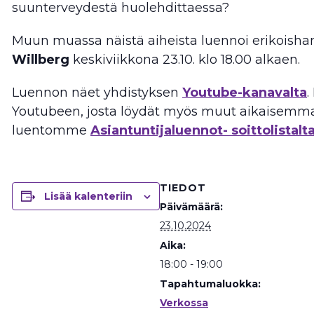
suunterveydestä huolehdittaessa?
Muun muassa näistä aiheista luennoi erikois
Willberg
keskiviikkona 23.10. klo 18.00 alkaen.
Luennon näet yhdistyksen
Youtube-kanavalta
.
Youtubeen, josta löydät myös muut aikaisemm
luentomme
Asiantuntijaluennot- soittolistalt
TIEDOT
Lisää kalenteriin
Päivämäärä:
23.10.2024
Aika:
18:00 - 19:00
Tapahtumaluokka:
Verkossa