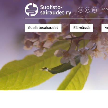
Tap
se
en
sme
Suolistosairaudet
Elämässä
V