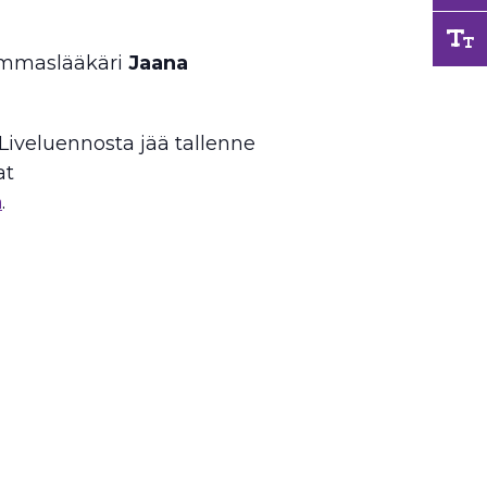
hammaslääkäri
Jaana
 Liveluennosta jää tallenne
at
a
.