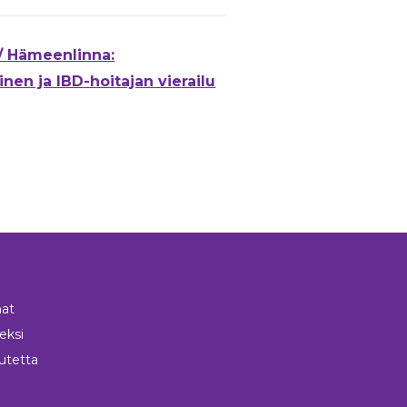
/ Hämeenlinna:
nen ja IBD-hoitajan vierailu
at
neksi
utetta