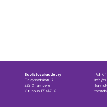
Suolistosairaudet ry
Puh
04
Finlaysoninkatu 7
info@su
33210 Tampere
Toimist
Y-tunnus 1714141-6
torstais