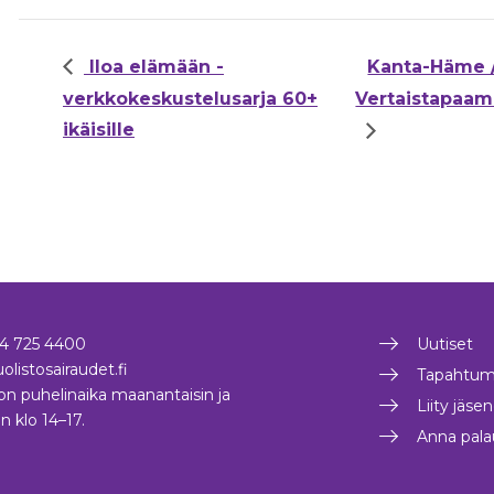
Iloa elämään -
Kanta-Häme 
verkkokeskustelusarja 60+
Vertaistapaami
ikäisille
4 725 4400
Uutiset
olistosairaudet.fi
Tapahtum
on puhelinaika maanantaisin ja
Liity jäse
in klo 14–17.
Anna pala