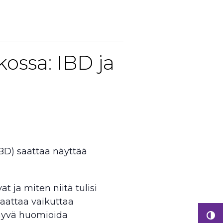
kossa: IBD ja
IBD) saattaa näyttää
t ja miten niitä tulisi
saattaa vaikuttaa
 hyvä huomioida