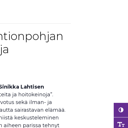
antionpohjan
ja
Sinikka Lahtisen
eita ja hoitokeinoja”.
votus sekä ilman- ja
autta sairastavan elämää.
 niistä keskusteleminen
an aiheen parissa tehnyt