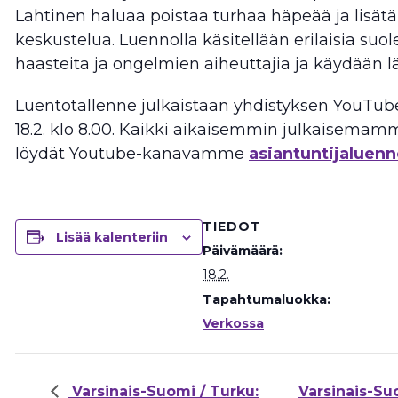
Lahtinen haluaa poistaa turhaa häpeää ja lisät
keskustelua. Luennolla käsitellään erilaisia suol
haasteita ja ongelmien aiheuttajia ja käydään läp
Luentotallenne julkaistaan yhdistyksen YouTub
18.2. klo 8.00. Kaikki aikaisemmin julkaisemam
löydät Youtube-kanavamme
asiantuntijaluenno
TIEDOT
Lisää kalenteriin
Päivämäärä:
18.2.
Tapahtumaluokka:
Verkossa
Varsinais-Suomi / Turku:
Varsinais-Su