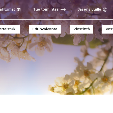
ahtumat
Tue toimintaa
Jäsensivuille
ertaistuki
Edunvalvonta
Viestintä
Ves