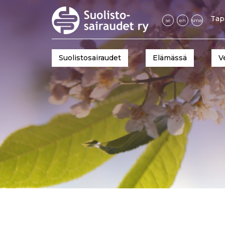
Tap
se
en
sme
Suolistosairaudet
Elämässä
V