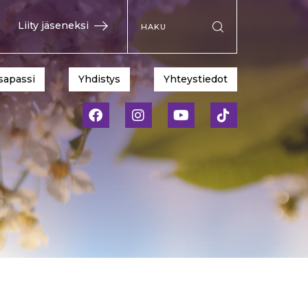
Hae sivustolta
Liity jäseneksi
Suorita haku
sapassi
Yhdistys
Yhteystiedot