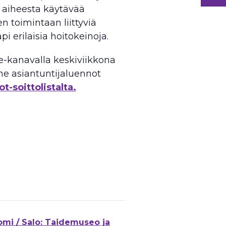
ä aiheesta käytävää
en toimintaan liittyviä
i erilaisia hoitokeinoja.
e-kanavalla keskiviikkona
me asiantuntijaluennot
t-soittolistalta.
omi / Salo: Taidemuseo ja