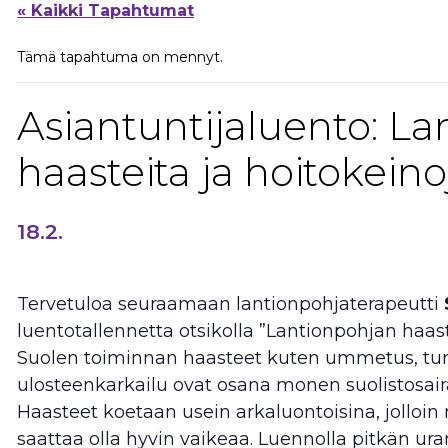
« Kaikki Tapahtumat
Tämä tapahtuma on mennyt.
Asiantuntijaluento: L
haasteita ja hoitokeino
18.2.
Tervetuloa seuraamaan lantionpohjaterapeutti
luentotallennetta otsikolla ”Lantionpohjan haast
Suolen toiminnan haasteet kuten ummetus, tur
ulosteenkarkailu ovat osana monen suolistosair
Haasteet koetaan usein arkaluontoisina, jolloin
saattaa olla hyvin vaikeaa. Luennolla pitkän ur