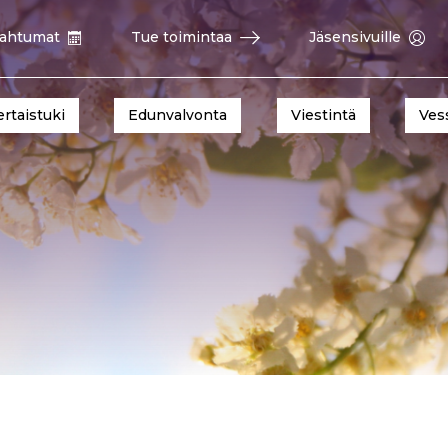
ahtumat
Tue toimintaa
Jäsensivuille
ertaistuki
Edunvalvonta
Viestintä
Ves