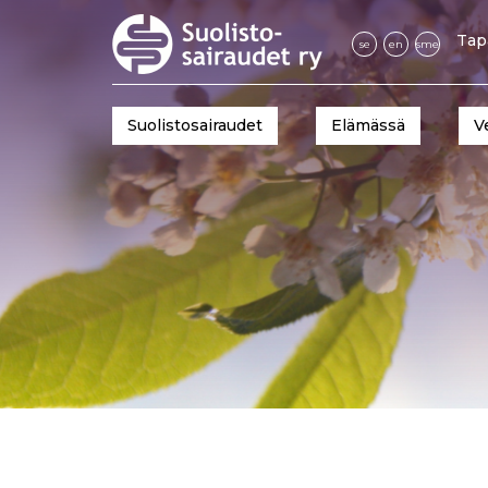
Tap
se
en
sme
Suolistosairaudet
Elämässä
V