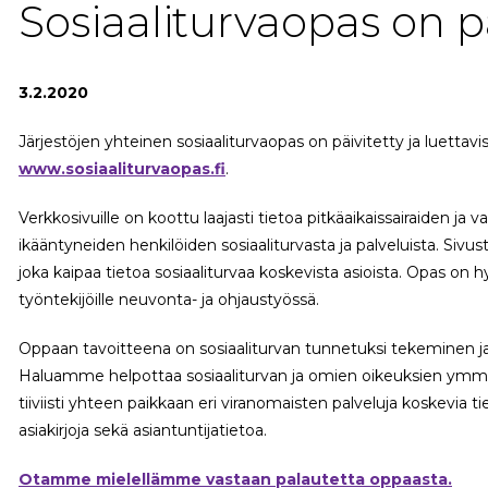
Sosiaaliturvaopas on pä
3.2.2020
Järjestöjen yhteinen sosiaaliturvaopas on päivitetty ja luettavi
www.sosiaaliturvaopas.fi
.
Verkkosivuille on koottu laajasti tietoa pitkäaikaissairaiden j
ikääntyneiden henkilöiden sosiaaliturvasta ja palveluista. Siv
joka kaipaa tietoa sosiaaliturvaa koskevista asioista. Opas on 
työntekijöille neuvonta- ja ohjaustyössä.
Oppaan tavoitteena on sosiaaliturvan tunnetuksi tekeminen j
Haluamme helpottaa sosiaaliturvan ja omien oikeuksien ymm
tiiviisti yhteen paikkaan eri viranomaisten palveluja koskevia ti
asiakirjoja sekä asiantuntijatietoa.
Otamme mielellämme vastaan palautetta oppaasta.