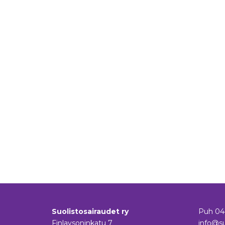
Suolistosairaudet ry
Puh
04
Finlaysoninkatu 7
info@su