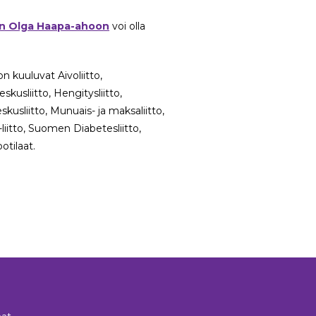
aan Olga Haapa-ahoon
voi olla
n kuuluvat Aivoliitto,
skusliitto, Hengitysliitto,
skusliitto, Munuais- ja maksaliitto,
liitto, Suomen Diabetesliitto,
tilaat.