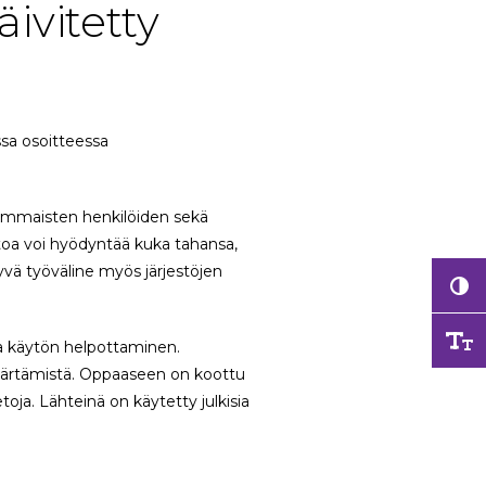
ivitetty
ssa osoitteessa
a vammaisten henkilöiden sekä
ustoa voi hyödyntää kuka tahansa,
hyvä työväline myös järjestöjen
a käytön helpottaminen.
ärtämistä. Oppaaseen on koottu
etoja. Lähteinä on käytetty julkisia