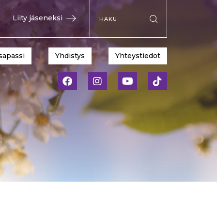
Hae sivustolta
Liity jäseneksi
Suorita haku
sapassi
Yhdistys
Yhteystiedot