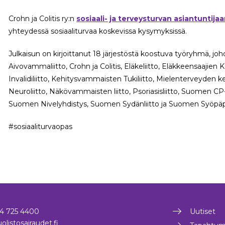
Crohn ja Colitis ry:n
sosiaali- ja terveysturvan asiantuntij
yhteydessä sosiaaliturvaa koskevissa kysymyksissä.
Julkaisun on kirjoittanut 18 järjestöstä koostuva työryhmä, joho
Aivovammaliitto, Crohn ja Colitis, Eläkeliitto, Eläkkeensaajien Ke
Invalidiliitto, Kehitysvammaisten Tukiliitto, Mielenterveyden ke
Neuroliitto, Näkövammaisten liitto, Psoriasisliitto, Suomen CP-
Suomen Nivelyhdistys, Suomen Sydänliitto ja Suomen Syöpäpo
#sosiaaliturvaopas
4 725 4400
Uutiset
olistosairaudet.fi