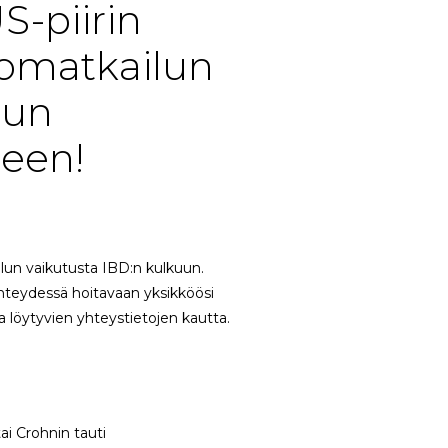
S-piirin
komatkailun
uun
seen!
lun vaikutusta IBD:n kulkuun.
teydessä hoitavaan yksikköösi
ta löytyvien yhteystietojen kautta.
ai Crohnin tauti