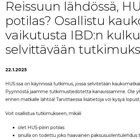
Reissuun lähdössä, HU
potilas? Osallistu kau
vaikutusta IBD:n kulk
selvittävään tutkimuk
22.1.2025
HUS:ssa on käynnissä tutkimus, jossa selvitetään kaukomatkai
Pyynnöstä jaamme tutkimustiedotetta kanavissamme. Ole yh
ennen matkalle lähtöä! Tarvittaessa lisätietoja voi kysyä lopus
Voit osallistua tutkimukseen, mikäli
olet HUS-piirin potilas
sinulla on todettu joko haavainen paksusuolentulehdus t