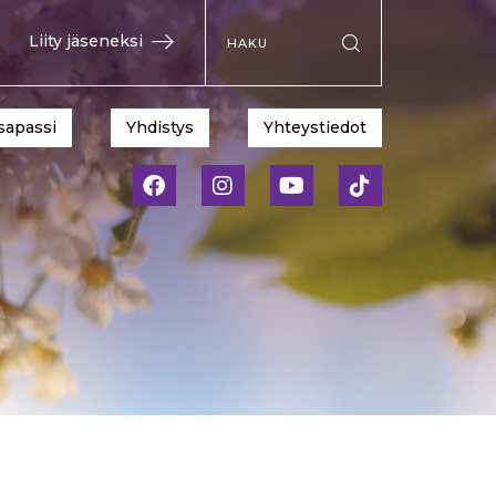
Hae sivustolta
Liity jäseneksi
Suorita haku
sapassi
Yhdistys
Yhteystiedot