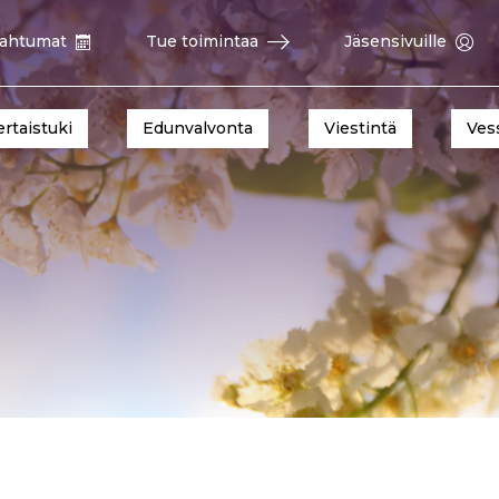
ahtumat
Tue toimintaa
Jäsensivuille
ertaistuki
Edunvalvonta
Viestintä
Ves