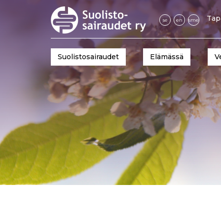
Tap
se
en
sme
Suolistosairaudet
Elämässä
V