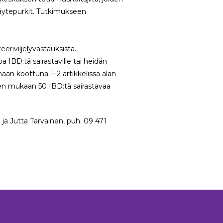
näytepurkit. Tutkimukseen
eeriviljelyvastauksista.
a IBD:tä sairastaville tai heidän
an koottuna 1–2 artikkelissa alan
een mukaan 50 IBD:tä sairastavaa
 ja Jutta Tarvainen, puh. 09 471