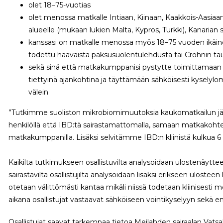
olet 18–75-vuotias
olet menossa matkalle Intiaan, Kiinaan, Kaakkois-Aasiaan,
alueelle (mukaan lukien Malta, Kypros, Turkki), Kanarian sa
kanssasi on matkalle menossa myös 18–75 vuoden ikäine
todettu haavaista paksusuolentulehdusta tai Crohnin tau
sekä sinä että matkakumppanisi pystytte toimittamaan
tiettyinä ajankohtina ja täyttämään sähköisesti kysely
välein
”Tutkimme suoliston mikrobiomimuutoksia kaukomatkailun jälk
henkilöllä että IBD:tä sairastamattomalla, samaan matkakoh
matkakumppanilla. Lisäksi selvitämme IBD:n kliinistä kulkua 
Kaikilta tutkimukseen osallistuvilta analysoidaan ulostenäytte
sairastavilta osallistujilta analysoidaan lisäksi erikseen ulosteen k
otetaan välittömästi kantaa mikäli niissä todetaan kliinisesti
aikana osallistujat vastaavat sähköiseen vointikyselyyn sekä 
Osallistujat saavat tarkempaa tietoa Meilahden sairaalan Vatsa