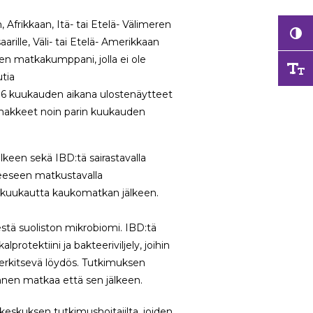
 Afrikkaan, Itä- tai Etelä- Välimeren
arille, Väli- tai Etelä- Amerikkaan
n matkakumppani, jolla ei ole
tia
 6 kuukauden aikana ulostenäytteet
lomakkeet noin parin kuukauden
een sekä IBD:tä sairastavalla
teeseen matkustavalla
6 kuukautta kaukomatkan jälkeen.
estä suoliston mikrobiomi. IBD:tä
alprotektiini ja bakteeriviljely, joihin
 merkitsevä löydös. Tutkimuksen
ennen matkaa että sen jälkeen.
keskuksen tutkimushoitajilta, joiden