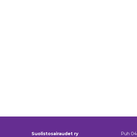
Suolistosairaudet ry
Puh
04