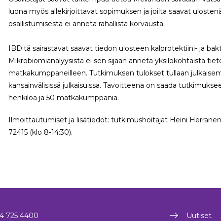
luona myös allekirjoittavat sopimuksen ja joilta saavat uloste
osallistumisesta ei anneta rahallista korvausta.
IBD:tä sairastavat saavat tiedon ulosteen kalprotektiini- ja bakt
Mikrobiomianalyysistä ei sen sijaan anneta yksilökohtaista tieto
matkakumppaneilleen. Tutkimuksen tulokset tullaan julkaisema
kansainvälisissä julkaisuissa. Tavoitteena on saada tutkimuks
henkilöä ja 50 matkakumppania.
Ilmoittautumiset ja lisätiedot: tutkimushoitajat Heini Herranen
72415 (klo 8-14:30).
4 725 4400
Uutiset