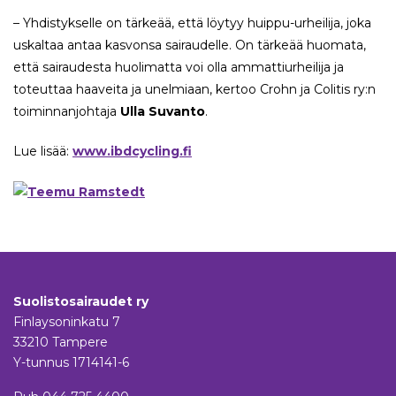
– Yhdistykselle on tärkeää, että löytyy huippu-urheilija, joka
uskaltaa antaa kasvonsa sairaudelle. On tärkeää huomata,
että sairaudesta huolimatta voi olla ammattiurheilija ja
toteuttaa haaveita ja unelmiaan, kertoo Crohn ja Colitis ry:n
toiminnanjohtaja
Ulla Suvanto
.
Lue lisää:
www.ibdcycling.fi
Suolistosairaudet ry
Finlaysoninkatu 7
33210 Tampere
Y-tunnus 1714141-6