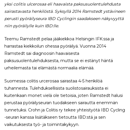
yksi colitis ulcerosaa eli haavaista paksusuolentulehdusta
sairastavasta henkilöstä. Syksyllä 2014 Ramstedt ystävineen
perusti pyöräilyseura IBD Cyclingin saadakseen näkyvyyttä
niin pyöräilylle kuin IBD:lle.
Teemu Ramstedt pelaa jääkiekkoa Helsingin IFK:ssa ja
harrastaa kiekkoilun ohessa pyöräilyä. Vuonna 2014
Ramstedt sai diagnoosin haavaisesta
paksusuolentulehduksesta, mutta se ei estänyt häntä
urheilemasta tai elämästä normaalia elämää.
Suomessa colitis urcerosaa sairastaa 4-5 henkilöä
tuhannesta. Tulehduksellisista suolistosairauksista ei
kuitenkaan monet vielä ole tietoisia, joten Ramstedt halusi
perustaa pyöräilyseuran tuodakseen sairautta enemmän
tunnetuksi. Crohn ja Colitis ry tekee yhteistyötä IBD Cycling
-seuran kanssa lisätäkseen tietoutta IBD:stä ja sen
vaikutuksesta työ- ja toimintakykyyn.