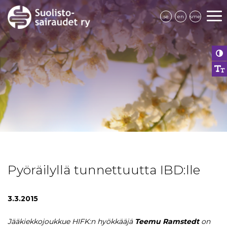
se
en
sme
Pyöräilyllä tunnettuutta IBD:lle
3.3.2015
Jääkiekkojoukkue HIFK:n hyökkääjä
Teemu Ramstedt
on