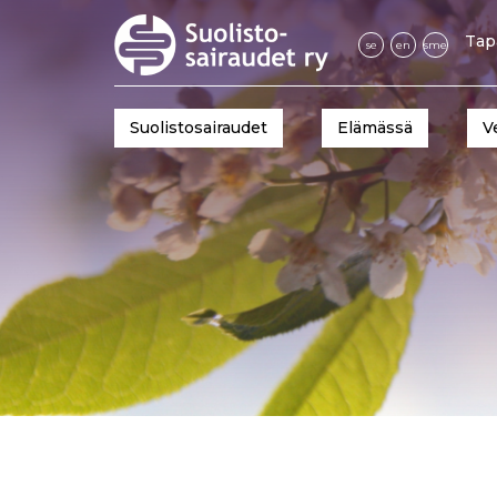
Tap
se
en
sme
Suolistosairaudet
Elämässä
V