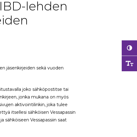
a IBD-lehden
eiden
evien jäsenkirjeiden sekä vuoden
tustavalla joko sähköpostitse tai
enkirjeen, jonka mukana on myös
ujen aktivointilinkin, joka tulee
ttyä itsellesi sähköisen Vessapassin
n ja sähköiseen Vessapassiin saat