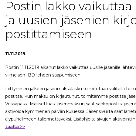
Postin lakko vaikutta
ja uusien jäsenien kirj
postittamiseen
11.11.2019
Postin 11.11.2019 alkanut lakko vaikuttaa uusille jäsenille läht
viimeisen IBD-lehden saapumiseen.
Liittymisen jälkeen jäsenmaksulasku toimitetaan valitulla toimi
postitse. Kun maksu on kirjautunut, toimitamme postitse jäs
Vessapassi. Maksettuasi jäsenmaksun saat sähköpostiisi jäsensiv
aktivoida kymmenen päivän kuluessa. Jäsensivuilta saat lähete
älypuhelimeen tallennettavaksi. Lisäohjeita sivujen aktivointii
täältä >>