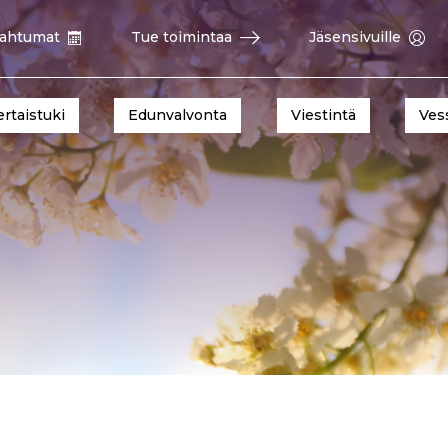
ahtumat
Tue toimintaa
Jäsensivuille
ertaistuki
Edunvalvonta
Viestintä
Ves