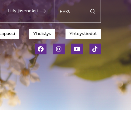
Hae sivustolta
Liity jäseneksi
Suorita haku
sapassi
Yhdistys
Yhteystiedot