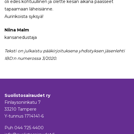
oli edes kohtuullinen ja olette kesän aikana päässeet
tapaamaan läheisiänne.
Aurinkoista syksyä!
Niina Malm
kansanedustaja
Teksti on julkaistu pääkirjoituksena yhdistyksen jäsenlehti
IBD:n numerossa 3/2020.
Suolistosairaudet ry
Finlaysoninkatu 7
33210 Tampere
Y-tunnus 1714141-6
Puh
044 725 4400