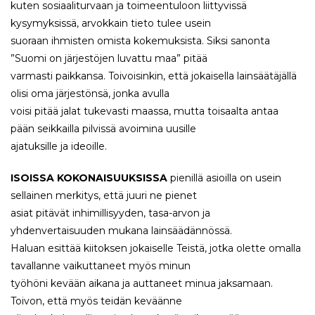
kuten sosiaaliturvaan ja toimeentuloon liittyvissä
kysymyksissä, arvokkain tieto tulee usein
suoraan ihmisten omista kokemuksista. Siksi sanonta
”Suomi on järjestöjen luvattu maa” pitää
varmasti paikkansa. Toivoisinkin, että jokaisella lainsäätäjällä
olisi oma järjestönsä, jonka avulla
voisi pitää jalat tukevasti maassa, mutta toisaalta antaa
pään seikkailla pilvissä avoimina uusille
ajatuksille ja ideoille.
ISOISSA KOKONAISUUKSISSA
pienillä asioilla on usein
sellainen merkitys, että juuri ne pienet
asiat pitävät inhimillisyyden, tasa-arvon ja
yhdenvertaisuuden mukana lainsäädännössä.
Haluan esittää kiitoksen jokaiselle Teistä, jotka olette omalla
tavallanne vaikuttaneet myös minun
työhöni kevään aikana ja auttaneet minua jaksamaan.
Toivon, että myös teidän keväänne