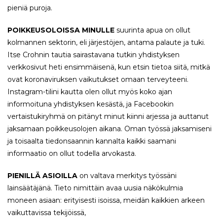
pieniä puroja.
POIKKEUSOLOISSA MINULLE
suurinta apua on ollut
kolmannen sektorin, eli järjestöjen, antama palaute ja tuki.
Itse Crohnin tautia sairastavana tutkin yhdistyksen
verkkosivut heti ensimmäisenä, kun etsin tietoa siitä, mitkä
ovat koronaviruksen vaikutukset omaan terveyteeni.
Instagram-tilini kautta olen ollut myös koko ajan
informoituna yhdistyksen kesästä, ja Facebookin
vertaistukiryhmä on pitänyt minut kiinni arjessa ja auttanut
jaksamaan poikkeusolojen aikana. Oman työssä jaksamiseni
ja toisaalta tiedonsaannin kannalta kaikki saamani
informaatio on ollut todella arvokasta.
PIENILLÄ ASIOILLA
on valtava merkitys työssäni
lainsäätäjänä. Tieto nimittäin avaa uusia näkökulmia
moneen asiaan: erityisesti isoissa, meidän kaikkien arkeen
vaikuttavissa tekijöissä,