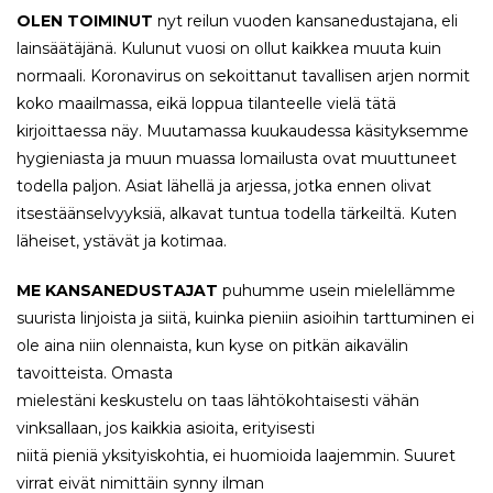
OLEN TOIMINUT
nyt reilun vuoden kansanedustajana, eli
lainsäätäjänä. Kulunut vuosi on ollut kaikkea muuta kuin
normaali. Koronavirus on sekoittanut tavallisen arjen normit
koko maailmassa, eikä loppua tilanteelle vielä tätä
kirjoittaessa näy. Muutamassa kuukaudessa käsityksemme
hygieniasta ja muun muassa lomailusta ovat muuttuneet
todella paljon. Asiat lähellä ja arjessa, jotka ennen olivat
itsestäänselvyyksiä, alkavat tuntua todella tärkeiltä. Kuten
läheiset, ystävät ja kotimaa.
ME KANSANEDUSTAJAT
puhumme usein mielellämme
suurista linjoista ja siitä, kuinka pieniin asioihin tarttuminen ei
ole aina niin olennaista, kun kyse on pitkän aikavälin
tavoitteista. Omasta
mielestäni keskustelu on taas lähtökohtaisesti vähän
vinksallaan, jos kaikkia asioita, erityisesti
niitä pieniä yksityiskohtia, ei huomioida laajemmin. Suuret
virrat eivät nimittäin synny ilman