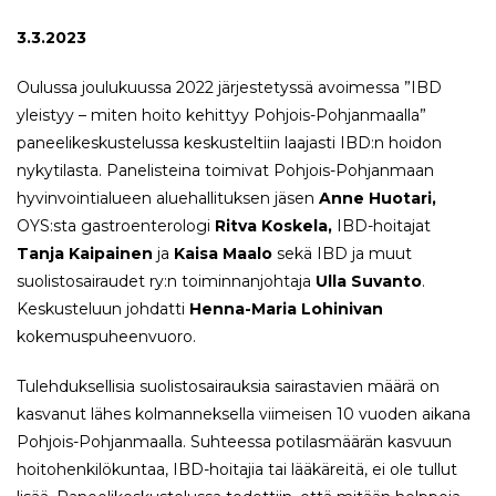
3.3.2023
Oulussa joulukuussa 2022 järjestetyssä avoimessa ”IBD
yleistyy – miten hoito kehittyy Pohjois-Pohjanmaalla”
paneelikeskustelussa keskusteltiin laajasti IBD:n hoidon
nykytilasta. Panelisteina toimivat Pohjois-Pohjanmaan
hyvinvointialueen aluehallituksen jäsen
Anne Huotari,
OYS:sta
gastroenterologi
Ritva Koskela,
IBD-hoitajat
Tanja Kaipainen
ja
Kaisa Maalo
sekä IBD ja muut
suolistosairaudet ry:n toiminnanjohtaja
Ulla Suvanto
.
Keskusteluun johdatti
Henna-Maria Lohinivan
kokemuspuheenvuoro.
Tulehduksellisia suolistosairauksia sairastavien määrä on
kasvanut lähes kolmanneksella viimeisen 10 vuoden aikana
Pohjois-Pohjanmaalla. Suhteessa potilasmäärän kasvuun
hoitohenkilökuntaa, IBD-hoitajia tai lääkäreitä, ei ole tullut