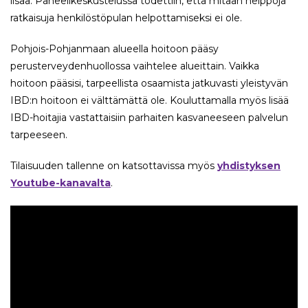
lisää. Paneelikeskustelussa todettiin, että mitään helppoja
ratkaisuja henkilöstöpulan helpottamiseksi ei ole.
Pohjois-Pohjanmaan alueella hoitoon pääsy
perusterveydenhuollossa vaihtelee alueittain. Vaikka
hoitoon pääsisi, tarpeellista osaamista jatkuvasti yleistyvän
IBD:n hoitoon ei välttämättä ole. Kouluttamalla myös lisää
IBD-hoitajia vastattaisiin parhaiten kasvaneeseen palvelun
tarpeeseen.
Tilaisuuden tallenne on katsottavissa myös
yhdistyksen
Youtube-kanavalta
.