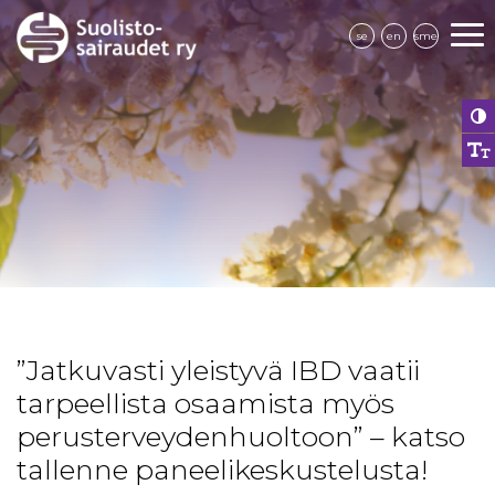
se
en
sme
”Jatkuvasti yleistyvä IBD vaatii
tarpeellista osaamista myös
perusterveydenhuoltoon” – katso
tallenne paneelikeskustelusta!