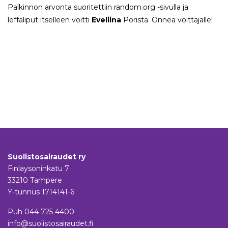
Palkinnon arvonta suoritettiin random.org -sivulla ja
leffaliput itselleen voitti
Eveliina
Porista. Onnea voittajalle!
Suolistosairaudet ry
Finlaysoninkatu 7
33210 Tampere
Y-tunnus 1714141-6
Puh
044 725 4400
info@suolistosairaudet.fi