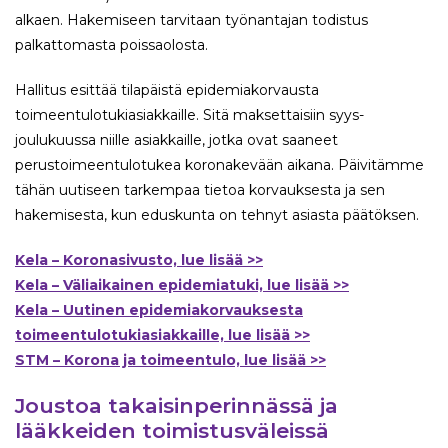
alkaen. Hakemiseen tarvitaan työnantajan todistus
palkattomasta poissaolosta.
Hallitus esittää tilapäistä epidemiakorvausta
toimeentulotukiasiakkaille. Sitä maksettaisiin syys-
joulukuussa niille asiakkaille, jotka ovat saaneet
perustoimeentulotukea koronakevään aikana. Päivitämme
tähän uutiseen tarkempaa tietoa korvauksesta ja sen
hakemisesta, kun eduskunta on tehnyt asiasta päätöksen.
Kela – Koronasivusto, lue lisää >>
Kela – Väliaikainen epidemiatuki, lue lisää >>
Kela – Uutinen epidemiakorvauksesta
toimeentulotukiasiakkaille, lue lisää >>
STM – Korona ja toimeentulo, lue lisää >>
Joustoa takaisinperinnässä ja
lääkkeiden toimistusväleissä