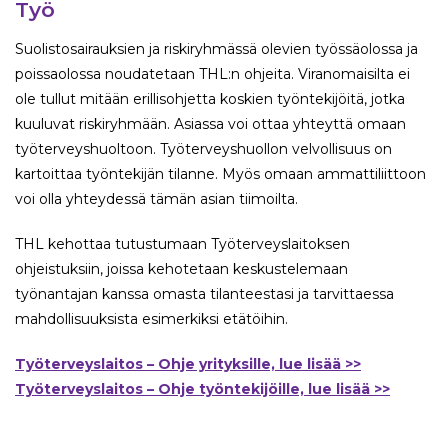
Työ
Suolistosairauksien ja riskiryhmässä olevien työssäolossa ja
poissaolossa noudatetaan THL:n ohjeita. Viranomaisilta ei
ole tullut mitään erillisohjetta koskien työntekijöitä, jotka
kuuluvat riskiryhmään. Asiassa voi ottaa yhteyttä omaan
työterveyshuoltoon. Työterveyshuollon velvollisuus on
kartoittaa työntekijän tilanne. Myös omaan ammattiliittoon
voi olla yhteydessä tämän asian tiimoilta.
THL kehottaa tutustumaan Työterveyslaitoksen
ohjeistuksiin, joissa kehotetaan keskustelemaan
työnantajan kanssa omasta tilanteestasi ja tarvittaessa
mahdollisuuksista esimerkiksi etätöihin.
Työterveyslaitos – Ohje yrityksille, lue lisää >>
Työterveyslaitos – Ohje työntekijöille, lue lisää >>