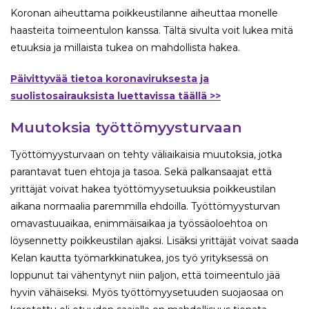
Koronan aiheuttama poikkeustilanne aiheuttaa monelle
haasteita toimeentulon kanssa. Tältä sivulta voit lukea mitä
etuuksia ja millaista tukea on mahdollista hakea.
Päivittyvää tietoa koronaviruksesta ja
suolistosairauksista luettavissa täällä >>
Muutoksia työttömyysturvaan
Työttömyysturvaan on tehty väliaikaisia muutoksia, jotka
parantavat tuen ehtoja ja tasoa. Sekä palkansaajat että
yrittäjät voivat hakea työttömyysetuuksia poikkeustilan
aikana normaalia paremmilla ehdoilla. Työttömyysturvan
omavastuuaikaa, enimmäisaikaa ja työssäoloehtoa on
löysennetty poikkeustilan ajaksi. Lisäksi yrittäjät voivat saada
Kelan kautta työmarkkinatukea, jos työ yrityksessä on
loppunut tai vähentynyt niin paljon, että toimeentulo jää
hyvin vähäiseksi. Myös työttömyysetuuden suojaosaa on