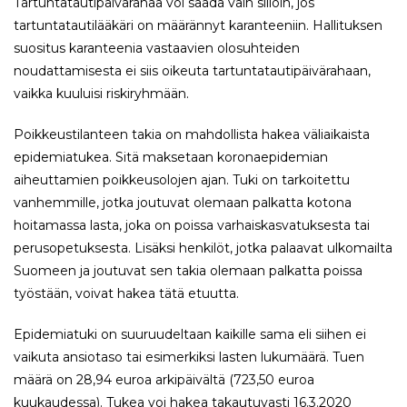
Tartuntatautipäivärahaa voi saada vain silloin, jos
tartuntatautilääkäri on määrännyt karanteeniin. Hallituksen
suositus karanteenia vastaavien olosuhteiden
noudattamisesta ei siis oikeuta tartuntatautipäivärahaan,
vaikka kuuluisi riskiryhmään.
Poikkeustilanteen takia on mahdollista hakea väliaikaista
epidemiatukea. Sitä maksetaan koronaepidemian
aiheuttamien poikkeusolojen ajan. Tuki on tarkoitettu
vanhemmille, jotka joutuvat olemaan palkatta kotona
hoitamassa lasta, joka on poissa varhaiskasvatuksesta tai
perusopetuksesta. Lisäksi henkilöt, jotka palaavat ulkomailta
Suomeen ja joutuvat sen takia olemaan palkatta poissa
työstään, voivat hakea tätä etuutta.
Epidemiatuki on suuruudeltaan kaikille sama eli siihen ei
vaikuta ansiotaso tai esimerkiksi lasten lukumäärä. Tuen
määrä on 28,94 euroa arkipäivältä (723,50 euroa
kuukaudessa). Tukea voi hakea takautuvasti 16.3.2020