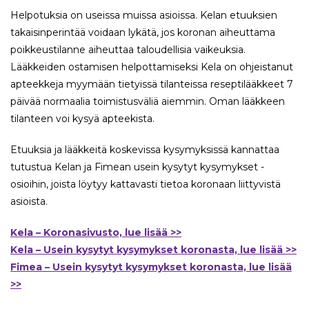
Helpotuksia on useissa muissa asioissa. Kelan etuuksien
takaisinperintää voidaan lykätä, jos koronan aiheuttama
poikkeustilanne aiheuttaa taloudellisia vaikeuksia.
Lääkkeiden ostamisen helpottamiseksi Kela on ohjeistanut
apteekkeja myymään tietyissä tilanteissa reseptilääkkeet 7
päivää normaalia toimistusväliä aiemmin. Oman lääkkeen
tilanteen voi kysyä apteekista.
Etuuksia ja lääkkeitä koskevissa kysymyksissä kannattaa
tutustua Kelan ja Fimean usein kysytyt kysymykset -
osioihin, joista löytyy kattavasti tietoa koronaan liittyvistä
asioista.
Kela – Koronasivusto, lue lisää >>
Kela – Usein kysytyt kysymykset koronasta, lue lisää >>
Fimea – Usein kysytyt kysymykset koronasta, lue lisää
>>