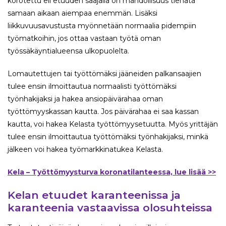
korotettu eli etuuden saajalla on mahdollisuus tienata
samaan aikaan aiempaa enemmän. Lisäksi
liikkuvuusavustusta myönnetään normaalia pidempiin
työmatkoihin, jos ottaa vastaan työtä oman
työssäkäyntialueensa ulkopuolelta.
Lomautettujen tai työttömäksi jääneiden palkansaajien
tulee ensin ilmoittautua normaalisti työttömäksi
työnhakijaksi ja hakea ansiopäivärahaa oman
työttömyyskassan kautta. Jos päivärahaa ei saa kassan
kautta, voi hakea Kelasta työttömyysetuutta. Myös yrittäjän
tulee ensin ilmoittautua työttömäksi työnhakijaksi, minkä
jälkeen voi hakea työmarkkinatukea Kelasta.
Kela – Työttömyysturva koronatilanteessa, lue lisää >>
Kelan etuudet karanteenissa ja
karanteenia vastaavissa olosuhteissa