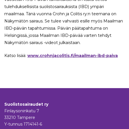
tulehduksellisista suolistosairauksista (IBD) ympäri
maailmaa. Tänä vuonna Crohn ja Colitis ry:n teemana on
Näkymätön sairaus. Se tulee vahvasti esille myös Maailman
IBD-päivän tapahtumissa. Päivän päätapahtuma on
Helsingissä, jossa Maailman IBD-päivää varten tehdyt
Näkymätön sairaus -videot julkaistaan.
Katso lisää:
www.crohnjacolitis.fi/maailman-ibd-paiva
Suolistosairaudet ry
Finlaysoninkatu 7
33210 Tampere
Y-tunnus 1714141-6