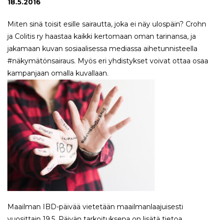
18.5.2016
Miten sinä toisit esille sairautta, joka ei näy ulospäin? Crohn
ja Colitis ry haastaa kaikki kertomaan oman tarinansa, ja
jakamaan kuvan sosiaalisessa mediassa aihetunnisteella
#näkymätönsairaus. Myös eri yhdistykset voivat ottaa osaa
kampanjaan omalla kuvallaan.
Maailman IBD-päivää vietetään maailmanlaajuisesti
vuosittain 19.5. Päivän tarkoituksena on lisätä tietoa