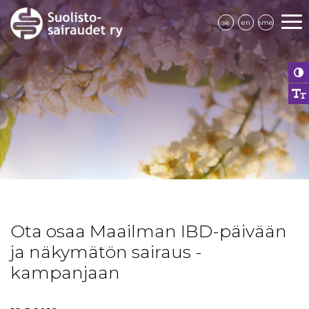
se
en
sme
Ota osaa Maailman IBD-päivään
ja näkymätön sairaus -
kampanjaan