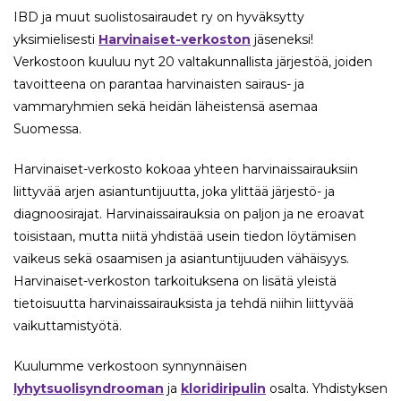
IBD ja muut suolistosairaudet ry on hyväksytty
yksimielisesti
Harvinaiset-verkoston
jäseneksi!
Verkostoon kuuluu nyt 20 valtakunnallista järjestöä, joiden
tavoitteena on parantaa harvinaisten sairaus- ja
vammaryhmien sekä heidän läheistensä asemaa
Suomessa.
Harvinaiset-verkosto kokoaa yhteen harvinaissairauksiin
liittyvää arjen asiantuntijuutta, joka ylittää järjestö- ja
diagnoosirajat. Harvinaissairauksia on paljon ja ne eroavat
toisistaan, mutta niitä yhdistää usein tiedon löytämisen
vaikeus sekä osaamisen ja asiantuntijuuden vähäisyys.
Harvinaiset-verkoston tarkoituksena on lisätä yleistä
tietoisuutta harvinaissairauksista ja tehdä niihin liittyvää
vaikuttamistyötä.
Kuulumme verkostoon synnynnäisen
lyhytsuolisyndrooman
ja
kloridiripulin
osalta. Yhdistyksen