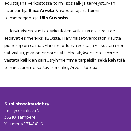
edustajana verkostossa toimii sosiaali- ja terveysturvan
asiantuntija
Elisa Arvola
. Varaedustajana toimii
toiminnanjohtaja
Ulla Suvanto
.
– Harvinaisten suolistosairauksien vaikuttamistavoitteet
eroavat esimerkiksi IBD:stä. Harvinaiset-verkoston kautta
pienempien sairausryhmien edunvalvonta ja vaikuttaminen
vahvistuu, joka on erinomaista. Yhdistyksenä haluamme
vastata kaikkien sairausryhmiemme tarpeisiin sekä kehittää
toimintaamme kattavammaksi, Arvola toteaa.
Suolistosairaudet ry
Finlaysoninkatu 7
33210 Tampere
Y-tunnus 1714141-6