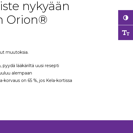
ste nykyään
n Orion®
lut muutoksia.
pyydä lääkäriltä uusi resepti
kuuluu alempaan
la-korvaus on 65 %, jos Kela-kortissa