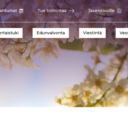
ahtumat
Tue toimintaa
Jäsensivuille
ertaistuki
Edunvalvonta
Viestintä
Ves