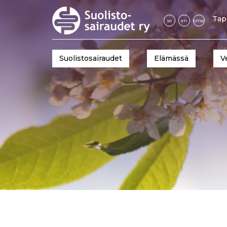
Tap
se
en
sme
Suolistosairaudet
Elämässä
V