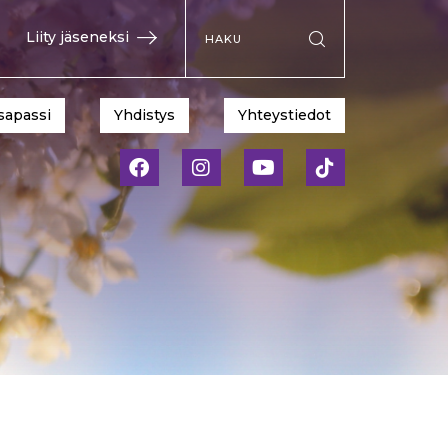
Hae sivustolta
Liity jäseneksi
Suorita haku
sapassi
Yhdistys
Yhteystiedot