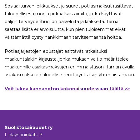
Sosiaaliturvan leikkaukset ja suuret potilasmaksut rasittavat
taloudellisesti monia pitkäaikaissairaita, jotka käyttävät
paljon terveydenhuollon palveluita ja lääkkeitä. Tämä
saattaa lisätä eriarvoisuutta, kun pienituloisemmat eivät
välttämättä pysty hankkimaan tarvitsemaansa hoitoa.
Potilasjärjestöjen edustajat esittävät ratkaisuksi
maakuntalakiin kirjausta, jonka mukaan valtio määrittelee
maakunnille asiakasmaksujen enimmäistason. Tämän avulla
asiakasmaksujen alueelliset erot pyrittäisiin yhtenäistämään.
Voit lukea kannanoton kokonaisuudessaan täältä >>
Suolistosairaudet ry
Finlaysoninkatu 7