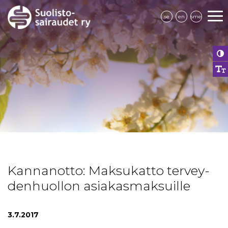
se
en
sme
Kannanotto: Maksukatto ter­vey­
den­huol­lon asia­kas­mak­suil­le
3.7.2017