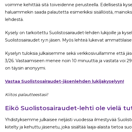
voimme kehittää sitä toiveidenne perusteella. Edellisestä kysely
haluammekin saada palautetta esimerkiksi sisällöistä, mainoksi
lehdestä.
Kysely on tarkoitettu Suolistosairaudet-lehden lukijoille ja kysel
Suolistosairaudet ry:n jäsen. Myös lehteä lukevat ammattilaise
Kyselyn tuloksia julkaisemme sekä verkkosivuillamme että j
3/26. Vastaamiseen menee noin 10 minuuttia ja vastata voi 29.5
on täysin anonyymi.
Vastaa Suolistosairaudet-jäsenlehden lukijakyselyyn!
Kiitos palautteestasi!
Eikö Suolistosairaudet-lehti ole vielä tu
Yhdistyksemme julkaisee neljästi vuodessa ilmestyvää Suolisto
kiitelty ja kehuttu jäsenetu, joka sisältää laaja-alaista tietoa su