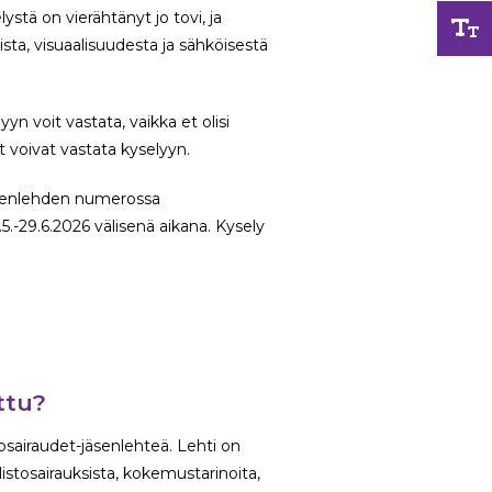
stä on vierähtänyt jo tovi, ja
sta, visuaalisuudesta ja sähköisestä
yyn voit vastata, vaikka et olisi
t voivat vastata kyselyyn.
äsenlehden numerossa
.-29.6.2026 välisenä aikana. Kysely
ttu?
sairaudet-jäsenlehteä. Lehti on
olistosairauksista, kokemustarinoita,