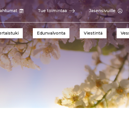
ahtumat
Tue toimintaa
Jäsensivuille
ertaistuki
Edunvalvonta
Viestintä
Ves