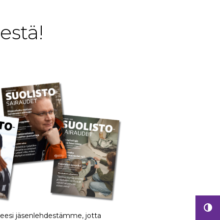
estä!
iteesi jäsenlehdestämme, jotta