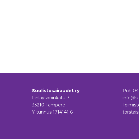
Suolistosairaudet ry
Puh
04
Finlaysoninkatu 7
info@su
33210 Tampere
Toimist
Y-tunnus 1714141-6
torstais