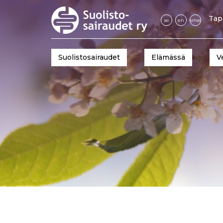
Tap
se
en
sme
Suolistosairaudet
Elämässä
V