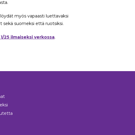
sta.
a löydät myös vapaasti luettavaksi
sekä suomeksi että ruotsiksi.
/25 ilmaiseksi verkossa
.
at
neksi
utetta