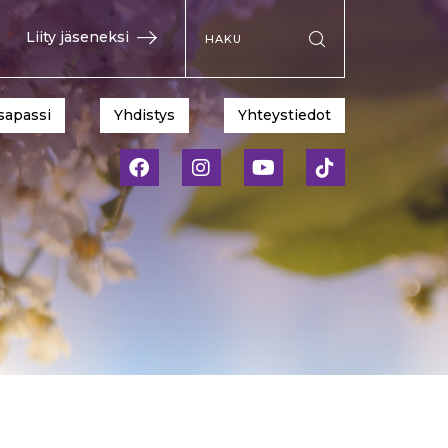
Hae sivustolta
Liity jäseneksi
Suorita haku
sapassi
Yhdistys
Yhteystiedot