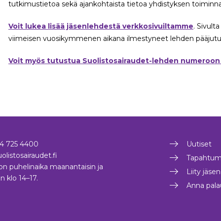
tutkimustietoa sekä ajankohtaista tietoa yhdistyksen toiminna
Voit lukea lisää jäsenlehdestä verkkosivuiltamme
. Sivult
viimeisen vuosikymmenen aikana ilmestyneet lehden pääjutut 
Voit myös tutustua Suolistosairaudet-lehden numeroon 1
4 725 4400
Uutiset
olistosairaudet.fi
Tapahtum
on puhelinaika maanantaisin ja
Liity jäse
in klo 14–17.
Anna pala