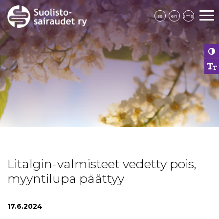
se
en
sme
Litalgin-valmisteet vedetty pois,
myyntilupa päättyy
17.6.2024