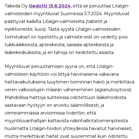
Takeda Oy
tiedotti 13.6.2024
, että se peruuttaa Litalgin-
valmisteiden myyntiluvat Suomessa 5.7.2024. Myyntiluvat
päättyvät kaikilta Litalgin-valmisteilta (tabletit ja
injektioneste, liuos). Tästä syystä Litalgin-valmisteiden
toimitukset on lopetettu ja valmiste-erät on vedetty pois
tukkuliikkeestä, apteekeista, sairaala-apteekeista ja
lääkekeskuksista, ja eri tahoja on tiedotettu asiasta.
Myyntiluvat peruuttamisen syynä on, että Litalgin-
valmisteen käyttöön voi liittyä harvinaisena vakavana
haittavaikutuksena luuytimen toiminnan häiriö ja merkittävä
veren valkosolujen määrän väheneminen (agranulosytoosi).
Mahdollisia haittoja suhteessa odotettuun lääkehoidosta
saatavaan hyötyyn on arvioitu säännöllisesti, ja
viimeisimmässä arvioinnissa todettiin, että
myyntiluvanhaltijan kattavista riskinhallintatoimenpiteistä
huolimatta Litalgin-hoidon yhteydessä havaitut harvinaiset,
mutta merkittävät haitat ovat suuremmat kuin odotettu