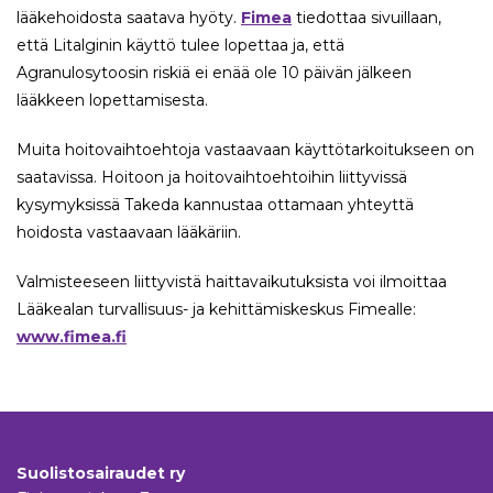
lääkehoidosta saatava hyöty.
Fimea
tiedottaa sivuillaan,
että Litalginin käyttö tulee lopettaa ja, että
Agranulosytoosin riskiä ei enää ole 10 päivän jälkeen
lääkkeen lopettamisesta.
Muita hoitovaihtoehtoja vastaavaan käyttötarkoitukseen on
saatavissa. Hoitoon ja hoitovaihtoehtoihin liittyvissä
kysymyksissä Takeda kannustaa ottamaan yhteyttä
hoidosta vastaavaan lääkäriin.
Valmisteeseen liittyvistä haittavaikutuksista voi ilmoittaa
Lääkealan turvallisuus- ja kehittämiskeskus Fimealle:
www.fimea.fi
Suolistosairaudet ry