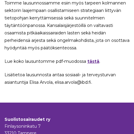
Toimme lausunnossamme esiin myös tarpeen kolmannen
sektorin laajempaan osallistamiseen strategiaan liittyvän
tietopohjan kerryttämisessä sekä suunnitelmien
täytäntöönpanossa. Kansalaisjärjestöillä on valtavasti
osaamista pitkäaikaissairaiden lasten sekä heidän
perheidensä arjesta sekä ongelmakohdista, jota on osottava
hyödyntää myös päätöksenteossa.
Lue koko lausuntomme pdf-muodossa
tästä
.
Lisätietoa lausunnosta antaa sosiaali- ja terveysturvan
asiantuntija Elisa Arvola, elisa.arvola@ibd.fi.
Suolistosairaudet ry
Finlaysoninkatu 7
33210 Tampere