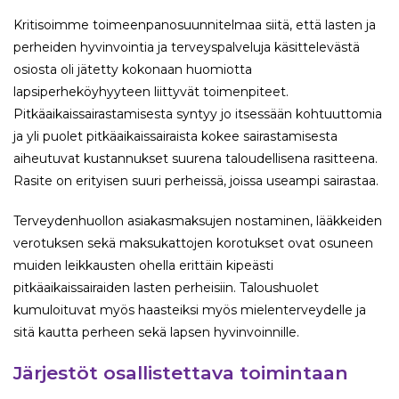
Kritisoimme toimeenpanosuunnitelmaa siitä, että lasten ja
perheiden hyvinvointia ja terveyspalveluja käsittelevästä
osiosta oli jätetty kokonaan huomiotta
lapsiperheköyhyyteen liittyvät toimenpiteet.
Pitkäaikaissairastamisesta syntyy jo itsessään kohtuuttomia
ja yli puolet pitkäaikaissairaista kokee sairastamisesta
aiheutuvat kustannukset suurena taloudellisena rasitteena.
Rasite on erityisen suuri perheissä, joissa useampi sairastaa.
Terveydenhuollon asiakasmaksujen nostaminen, lääkkeiden
verotuksen sekä maksukattojen korotukset ovat osuneen
muiden leikkausten ohella erittäin kipeästi
pitkäaikaissairaiden lasten perheisiin. Taloushuolet
kumuloituvat myös haasteiksi myös mielenterveydelle ja
sitä kautta perheen sekä lapsen hyvinvoinnille.
Järjestöt osallistettava toimintaan