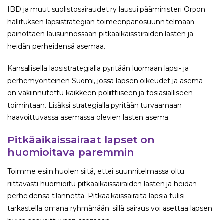
IBD ja muut suolistosairaudet ry lausui pääministeri Orpon
hallituksen lapsistrategian toimeenpanosuunnitelmaan
painottaen lausunnossaan pitkäaikaissairaiden lasten ja
heidän perheidensä asemaa.
Kansallisella lapsistrategialla pyritään luomaan lapsi- ja
perhemyönteinen Suomi, jossa lapsen oikeudet ja asema
on vakiinnutettu kaikkeen poliittiiseen ja tosiasialliseen
toimintaan. Lisäksi strategialla pyritään turvaamaan
haavoittuvassa asemassa olevien lasten asema.
Pitkäaikaissairaat lapset on
huomioitava paremmin
Toimme esiin huolen siitä, ettei suunnitelmassa oltu
riittävästi huomioitu pitkäaikaissairaiden lasten ja heidän
perheidensä tilannetta. Pitkäaikaissairaita lapsia tulisi
tarkastella omana ryhmänään, sillä sairaus voi asettaa lapsen