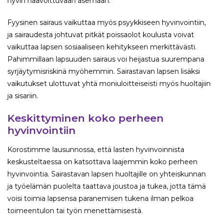
hyvin haavoittuvaan asemaan.
Fyysinen sairaus vaikuttaa myös psyykkiseen hyvinvointiin,
ja sairaudesta johtuvat pitkät poissaolot koulusta voivat
vaikuttaa lapsen sosiaaliseen kehitykseen merkittävästi.
Pahimmillaan lapsuuden sairaus voi heijastua suurempana
syrjäytymisriskinä myöhemmin. Sairastavan lapsen lisäksi
vaikutukset ulottuvat yhtä moniuloitteiseisti myös huoltajiin
ja sisariin.
Keskittyminen koko perheen
hyvinvointiin
Korostimme lausunnossa, että lasten hyvinvoinnista
keskusteltaessa on katsottava laajemmin koko perheen
hyvinvointia. Sairastavan lapsen huoltajille on yhteiskunnan
ja työelämän puolelta taattava joustoa ja tukea, jotta tämä
voisi toimia lapsensa paranemisen tukena ilman pelkoa
toimeentulon tai työn menettämisestä.