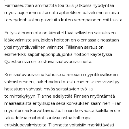
Farmaseuttien ammattitaitoa tulisi jatkossa hyödyntää
myös laajemmin ottamalla apteekkien palveluihin erilaisia
terveydenhuollon palveluita kuten verenpaineen mittausta.
Erityistä huomiota on kiinnitettävä sellaisten sairauksien
lääkevalmisteisiin, joiden hoitoon on olemassa ainoastaan
yksi myyntiluvallinen valmiste. Tällainen sairaus on
esimerkiksi sappihapporipuli, jonka hoitoon käytetyssä
Questranissa on toistuvia saatavuushäiriöitä.
Kun saatavuushäiriö kohdistuu ainoaan myyntiluvalliseen
valmisteeseen, lääkehoidon toteutuminen usein viivästyy
heijastuen vahvasti myös sairastavien työ- ja
toimintakykyyn. Tilanne edellyttää Fimean myöntämää
määräaikaista erityislupaa sekä korvauksen saaminen Hilan
myöntämää korvattavuutta. Ilman korvausta kaikilla ei ole
taloudellisia mahdollisuuksia ostaa kalliimpia
erityislupavalmisteita. Tilannetta voitaisiin merkittävästi