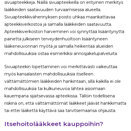
sivuapteekkeja. Näillä sivuapteekeilla on erityinen merkitys
lääkkeiden saatavuuden turvaamisessa alueella.
Sivuapteekkivähennyksen poisto uhkaa maankattavaa
apteekkiverkostoa ja samalla lääkkeiden saatavuutta.
Apteekkiverkoston harveminen voi synnyttää lisääntynyttä
painetta julkiseen terveydenhuoltoon lisääntyneen
lääkeneuvonnan myötä ja samalla heikentää alueiden
mahdollisuuksia ostaa esimerkiksi annosjakelupalveluita.
Sivuapteekin lopettaminen voi merkittävästi vaikeuttaa
myös kansalaisten mahdollisuuksia itselleen
välttämättömien lääkkeiden hankintaan, sillä kaikilla ei ole
mahdollisuuksia tai kulkuneuvoa lähteä asioimaan
kauempana sijaitsevassa apteekissa. Tällöin todellisena
riskinä on, että välttämättömät lääkkeet jäävät hankkimatta
tai ettei lääkettä käyttävä saa tarvitsemaansa ohjausta.
Itsehoitolääkkeet kauppoihin?