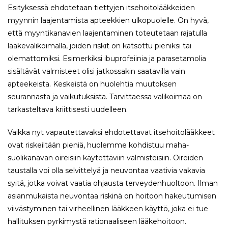
Esityksessä ehdotetaan tiettyjen itsehoitolääkkeiden
myynnin laajentamista apteekkien ulkopuolelle. On hyvä,
että myyntikanavien laajentaminen toteutetaan rajatulla
lääkevalikoimalla, joiden riskit on katsottu pieniksi tai
olemattomiksi. Esimerkiksi ibuprofeiinia ja parasetamolia
sisältävät valmisteet olisi jatkossakin saatavilla vain
apteekeista. Keskeistä on huolehtia muutoksen
seurannasta ja vaikutuksista. Tarvittaessa valikoimaa on
tarkasteltava kriittisesti uudelleen.
Vaikka nyt vapautettavaksi ehdotettavat itsehoitolääkkeet
ovat riskeiltään pieniä, huolemme kohdistuu maha-
suolikanavan oireisiin käytettäviin valmisteisiin. Oireiden
taustalla voi olla selvittelyä ja neuvontaa vaativia vakavia
syitä, jotka voivat vaatia ohjausta terveydenhuoltoon. Ilman
asianmukaista neuvontaa riskinä on hoitoon hakeutumisen
viivästyminen tai virheellinen lääkkeen käyttö, joka ei tue
hallituksen pyrkimystä rationaaliseen lääkehoitoon.