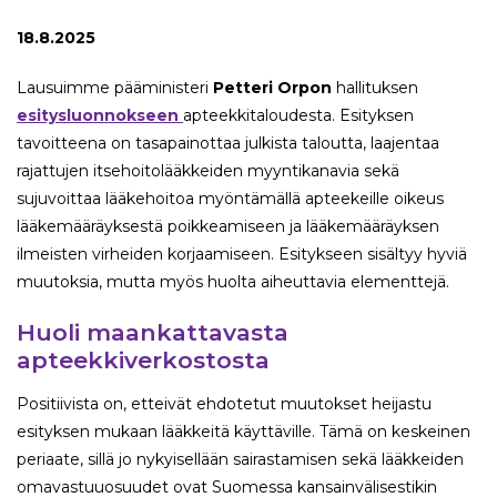
18.8.2025
Lausuimme pääministeri
Petteri Orpon
hallituksen
esitysluonnokseen
apteekkitaloudesta. Esityksen
tavoitteena on tasapainottaa julkista taloutta, laajentaa
rajattujen itsehoitolääkkeiden myyntikanavia sekä
sujuvoittaa lääkehoitoa myöntämällä apteekeille oikeus
lääkemääräyksestä poikkeamiseen ja lääkemääräyksen
ilmeisten virheiden korjaamiseen. Esitykseen sisältyy hyviä
muutoksia, mutta myös huolta aiheuttavia elementtejä.
Huoli maankattavasta
apteekkiverkostosta
Positiivista on, etteivät ehdotetut muutokset heijastu
esityksen mukaan lääkkeitä käyttäville. Tämä on keskeinen
periaate, sillä jo nykyisellään sairastamisen sekä lääkkeiden
omavastuuosuudet ovat Suomessa kansainvälisestikin