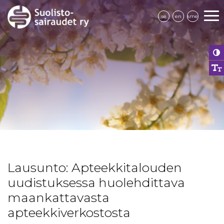
se
en
sme
Lausunto: Apteekkitalouden
uudistuksessa huolehdittava
maankattavasta
apteekkiverkostosta