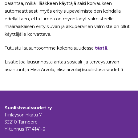
parantaa, mikäli lääkkeen käyttäjä saisi korvauksen
automaattisesti myös erityislupavalmisteiden kohdalla
edellyttäen, että Fimea on myöntänyt valmisteelle
määräaikaisen erityisluvan ja alkuperäinen valmiste on ollut
käyttäjälle korvattava.
Tutustu lausuntoomme kokonaisuudessa
tästä
.
Lisätietoa lausunnosta antaa sosiaali- ja terveysturvan
asiantuntija Elisa Arvola, elisa.arvola@suolistosairaudet.fi
Suolistosairaudet ry
Finlaysoninkatu 7
33210 Tampere
Y-tunnus 1714141-6