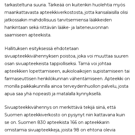
tarkasteltuna suuria. Tärkeää on kuitenkin huolehtia myös
maankattavasta apteekkiverkostosta, jotta kansalaisilla olisi
jatkossakin mahdollisuus tarvitsemiensa lääkkeiden
hankintaan sekä riittävän lääke- ja laiteneuvonnan
saamiseen apteekista.
Hallituksen esityksessä ehdotetaan
sivuapteekkivähennyksen poistoa, joka voi muuttaa suuren
osan sivuapteekeista tappiolliseksi. Tämä voi johtaa
apteekkien lopettamiseen, aukioloaikojen supistamiseen tai
farmaseuttisen henkilökunnan vähentämiseen. Apteekki on
monilla paikkakunnilla ainoa terveydenhuollon palvelu, josta
apua saa yhä nopeasti ja matalalla kynnyksellä.
Sivuapteekkivähennys on merkittävä tekijä siinä, että
Suomen apteekkiverkosto on pysynyt niin kattavana kuin
se on. Suomen 830 apteekista 166 on apteekkarin
omistamia sivuapteekkeja, joista 98 on ehtona olevia