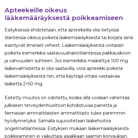
Apteekeille oikeus
lääkemääräyksestä poikkeamiseen
Esityksessä ehdotetaan, että apteekeilla olisi tietyissä
tilanteissa oikeus poiketa lääkemääräyksestä tai korjata siinä
esiintyvät ilmeiset virheet. Lääkemääräyksestä voitaisiin
poiketa esimerkiksi saatavuushäiriötilanteissa pakkauskoon
ja vahvuuden suhteen. Jos esimerkiksi määrättyä 100 mg
lääkevalmistetta ei olisi saatavilla, voisi apteekki poiketa
lääkemääräyksestä niin, että käyttäjä ottaisi vastaavaa
lääkettä 2×50 mg.
Esitetty muutos on odotettu, koska sillä voidaan vähentää
julkiseen terveydenhuoltoon kohdistuvaa painetta ja
farmasian ammattilaisten ammattitaito tulee paremmin
hyödynnetyksi. Samalla sujuvoitetaan lääkehoitoa
ongelmatilanteissa. Esityksen mukaan lääkemääräyksestä
poikkeaminen ei vaikuttaisi asiakkaan saamiin korvauksiin.