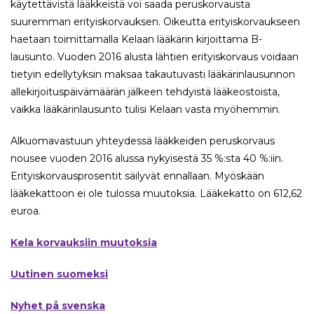
käytettävistä lääkkeistä voi saada peruskorvausta
suuremman erityiskorvauksen. Oikeutta erityiskorvaukseen
haetaan toimittamalla Kelaan lääkärin kirjoittama B-
lausunto. Vuoden 2016 alusta lähtien erityiskorvaus voidaan
tietyin edellytyksin maksaa takautuvasti lääkärinlausunnon
allekirjoituspäivämäärän jälkeen tehdyistä lääkeostoista,
vaikka lääkärinlausunto tulisi Kelaan vasta myöhemmin.
Alkuomavastuun yhteydessä lääkkeiden peruskorvaus
nousee vuoden 2016 alussa nykyisestä 35 %:sta 40 %:iin.
Erityiskorvausprosentit säilyvät ennallaan. Myöskään
lääkekattoon ei ole tulossa muutoksia. Lääkekatto on 612,62
euroa.
Kela korvauksiin muutoksia
Uutinen suomeksi
Nyhet på svenska