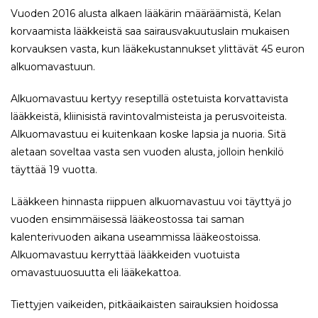
Vuoden 2016 alusta alkaen lääkärin määräämistä, Kelan
korvaamista lääkkeistä saa sairausvakuutuslain mukaisen
korvauksen vasta, kun lääkekustannukset ylittävät 45 euron
alkuomavastuun.
Alkuomavastuu kertyy reseptillä ostetuista korvattavista
lääkkeistä, kliinisistä ravintovalmisteista ja perusvoiteista.
Alkuomavastuu ei kuitenkaan koske lapsia ja nuoria. Sitä
aletaan soveltaa vasta sen vuoden alusta, jolloin henkilö
täyttää 19 vuotta.
Lääkkeen hinnasta riippuen alkuomavastuu voi täyttyä jo
vuoden ensimmäisessä lääkeostossa tai saman
kalenterivuoden aikana useammissa lääkeostoissa.
Alkuomavastuu kerryttää lääkkeiden vuotuista
omavastuuosuutta eli lääkekattoa.
Tiettyjen vaikeiden, pitkäaikaisten sairauksien hoidossa